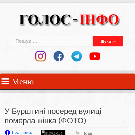
Skip
to
content
Пошук:
Меню
У Бурштині посеред вулиці
померла жінка (ФОТО)
Поділитись
Події
08.09.2019