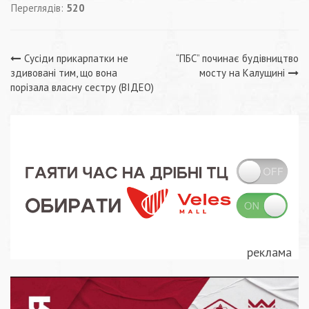
Переглядів:
520
Навігація
Сусіди прикарпатки не
“ПБС” починає будівництво
здивовані тим, що вона
мосту на Калущині
записів
порізала власну сестру (ВІДЕО)