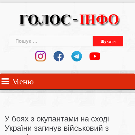
Skip
to
content
Пошук:
Меню
У боях з окупантами на сході
України загинув військовий з