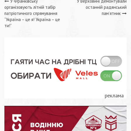
Навігація
У Франківську
У Верховині демонтували
організовують літній табір
останній радянський
записів
патріотичного спрямування
пам’ятник
“Україна – це я! Україна – це
ти!”