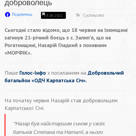
доброволець
Поділитись
Суспільство
23.06.2022
Сьогодні стало відомо, що 18 червня на Ізюмщині
загинув 21-річний боєць з с. Залип’я, що на
Рогатинщині, Назарій Гладкий з позивним
«МОРФІК».
Пише
Голос-Інфо
з посиланням на
Добровольчий
батальйон «ОДЧ Карпатська Січ».
На початку червня Назарій став добровольцем
Карпатської Січі.
“Назар був найстаршим сином у своїх
батьків Степана та Наталії, в нього