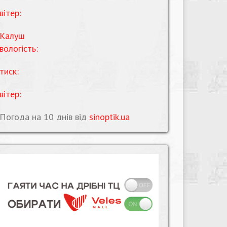
вітер:
Калуш
вологість:
тиск:
вітер:
Погода на 10 днів від
sinoptik.ua