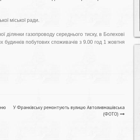
кої міської ради.
ої ділянки газопроводу середнього тиску, в Болехові
 будинків побутових споживачів з 9.00 год 1 жовтня
рню
У Франківську ремонтують вулицю Автоливмашівська
(ФОТО)