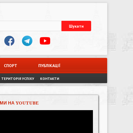
СПОРТ
ПУБЛІКАЦІЇ
ТЕРИТОРІЯ УСПІХУ
КОНТАКТИ
МИ НА YOUTUBE
Відеопрогравач