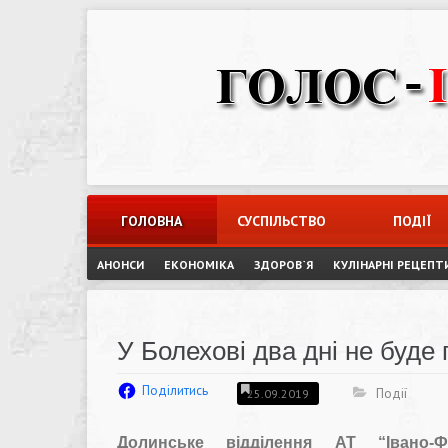
Skip
to
content
ГОЛОВНА
СУСПІЛЬСТВО
ПОДІЇ
АНОНСИ
ЕКОНОМІКА
ЗДОРОВ`Я
КУЛІНАРНІ РЕЦЕПТ
У Болехові два дні не буде 
Поділитись
Події
25.09.2019
Долинське відділення АТ “Івано-Ф