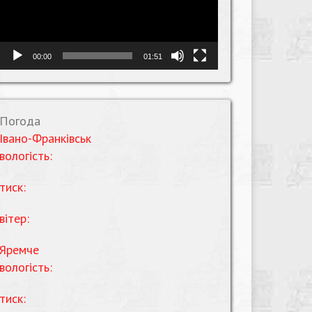
00:00
01:51
Погода
Івано-Франківськ
вологість:
тиск:
вітер:
Яремче
вологість:
тиск: