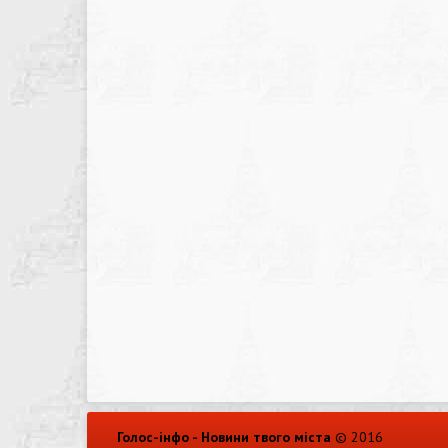
Голос-інфо - Новини твого міста
© 2016