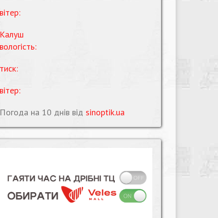
вітер:
Калуш
вологість:
тиск:
вітер:
Погода на 10 днів від
sinoptik.ua