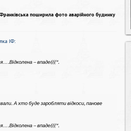
-Франківська поширила фото аварійного будинку
лка ІФ:
я….Відколена – впаде(((“.
вали. А хто буде заробляти відкоси, панове
я….Відколена – впаде(((“.