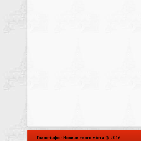
Голос-інфо - Новини твого міста
© 2016