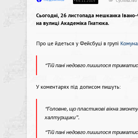
Суспільство
26.11.2019
Сьогодні, 26 листопада мешканка Івано
на вулиці Академіка Гнатюка.
Про це йдеться у Фейсбуці в групі
Комуна
“Тій пані недовго лишилося триматис
У коментарях під дописом пишуть:
“Головне, що пластикові вікна змонту
халтурщики”.
“Тій пані недовго лишилося триматис