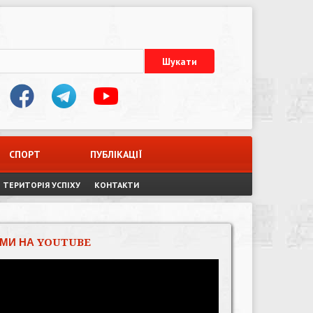
СПОРТ
ПУБЛІКАЦІЇ
ТЕРИТОРІЯ УСПІХУ
КОНТАКТИ
МИ НА YOUTUBE
Відеопрогравач