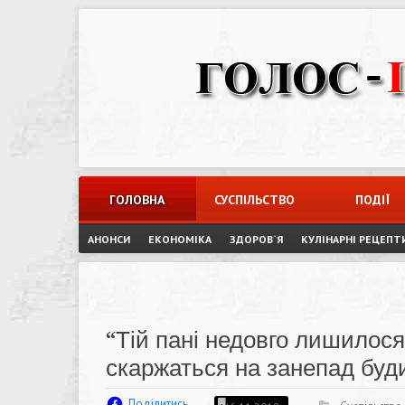
Skip
to
content
ГОЛОВНА
СУСПІЛЬСТВО
ПОДІЇ
АНОНСИ
ЕКОНОМІКА
ЗДОРОВ`Я
КУЛІНАРНІ РЕЦЕПТ
“Тій пані недовго лишилося
скаржаться на занепад буд
Поділитись