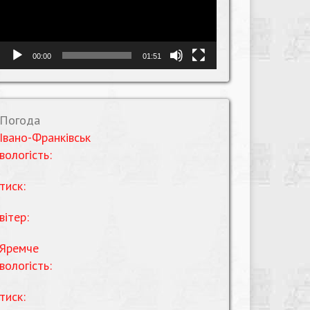
00:00
01:51
Погода
Івано-Франківськ
вологість:
тиск:
вітер:
Яремче
вологість:
тиск: