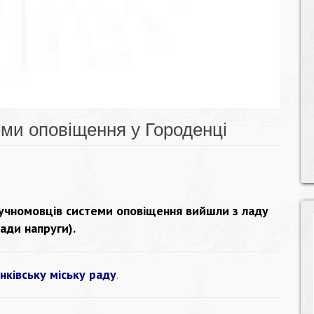
еми оповіщення у Городенці
гучномовців системи оповіщення вийшли з ладу
ади напруги).
нківську міську раду
.