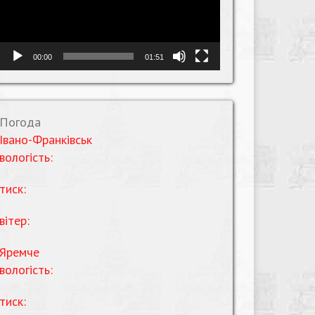
00:00
01:51
Погода
Івано-Франківськ
вологість:
тиск:
вітер:
Яремче
вологість:
тиск: