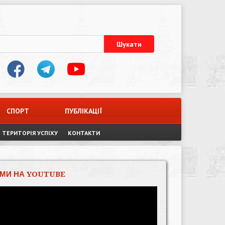
СПОРТ
ПУБЛІКАЦІЇ
ТЕРИТОРІЯ УСПІХУ
КОНТАКТИ
МИ НА YOUTUBE
Відеопрогравач