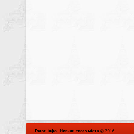
Голос-інфо - Новини твого міста
© 2016