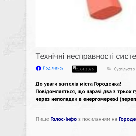
Технічні несправності сист
Поділитись
Суспільство
01.04.2026
До уваги жителів міста Городенка!
Повідомляється, що наразі два з трьох 
через неполадки в енергомережі (переп
Пише
Голос-Інфо
з посиланням на
Городе