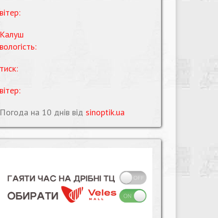
вітер:
Калуш
вологість:
тиск:
вітер:
Погода на 10 днів від
sinoptik.ua