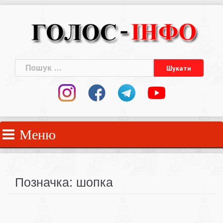
Skip
to
content
Пошук:
Меню
Позначка:
шопка