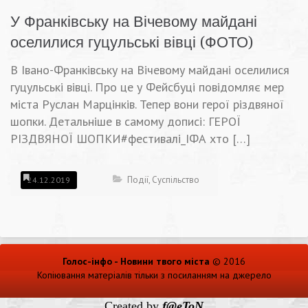
У Франківську на Вічевому майдані
оселилися гуцульські вівці (ФОТО)
В Івано-Франківську на Вічевому майдані оселилися
гуцульські вівці. Про це у Фейсбуці повідомляє мер
міста Руслан Марцінків. Тепер вони герої різдвяної
шопки. Детальніше в самому дописі: ГЕРОЇ
РІЗДВЯНОЇ ШОПКИ#фестивалі_ІФА хто […]
Події
,
Суспільство
24.12.2019
Голос-інфо - Новини твого міста
© 2016
Копіювання матеріалів тільки з посиланням на джерело
Created by
f@eToN