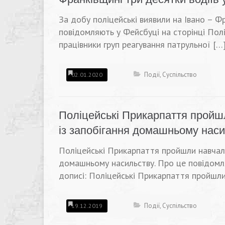
За добу поліцейські виявили на Івано – Фр
повідомляють у Фейсбуці на сторінці Полі
працівники груп реагування патрульної […
Події
,
Суспільство
02.01.2020
Поліцейські Прикарпаття пройшл
із запобігання домашньому нас
Поліцейські Прикарпаття пройшли навчальн
домашньому насильству. Про це повідомля
дописі: Поліцейські Прикарпаття пройшли 
Події
,
Суспільство
19.12.2019