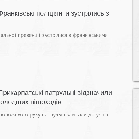
Франківські поліціянти зустрілись з
альної превенції зустрілися з франківськими
Прикарпатські патрульні відзначили
молодших пішоходів
дорожнього руху патрульні завітали до учнів