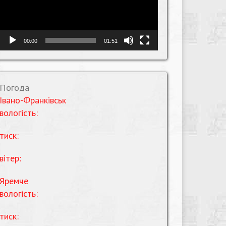
00:00
01:51
Погода
Івано-Франківськ
вологість:
тиск:
вітер:
Яремче
вологість:
тиск: