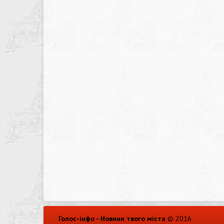
Голос-інфо - Новини твого міста
© 2016