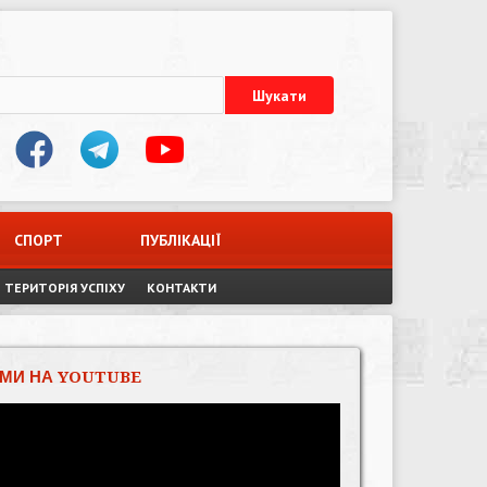
СПОРТ
ПУБЛІКАЦІЇ
ТЕРИТОРІЯ УСПІХУ
КОНТАКТИ
МИ НА YOUTUBE
Відеопрогравач