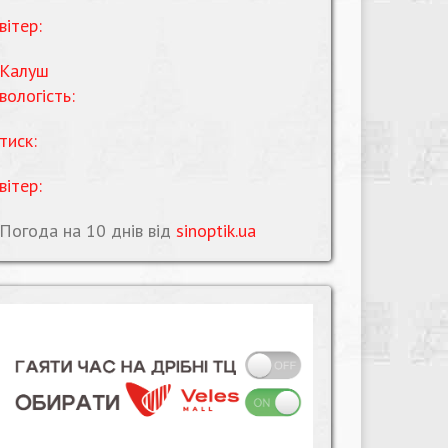
вітер:
Калуш
вологість:
тиск:
вітер:
Погода на 10 днів від
sinoptik.ua