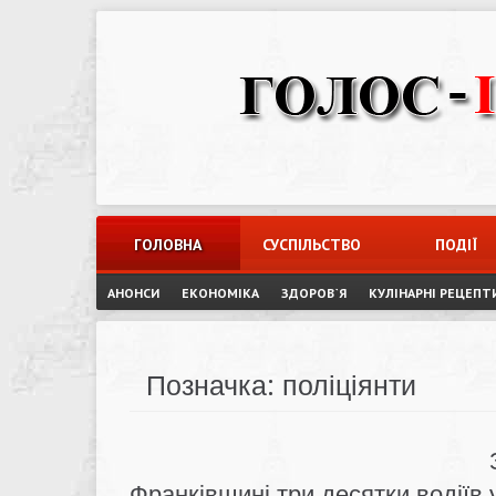
Skip
to
content
ГОЛОВНА
СУСПІЛЬСТВО
ПОДІЇ
АНОНСИ
ЕКОНОМІКА
ЗДОРОВ`Я
КУЛІНАРНІ РЕЦЕПТ
Позначка:
поліціянти
Франківщині три десятки водіїв у