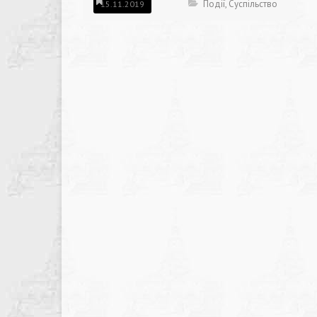
Події
,
Суспільство
15.11.2019