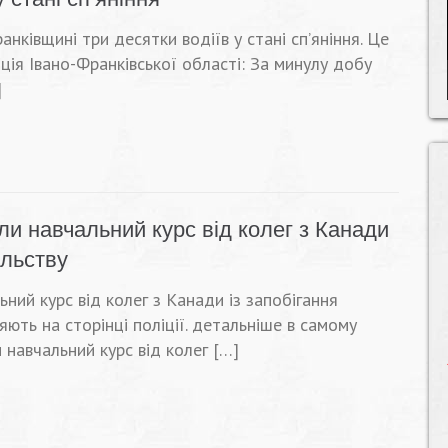
анківщині три десятки водіїв у стані сп’яніння. Це
ція Івано-Франківської області: За минулу добу
]
и навчальний курс від колег з Канади
ильству
ий курс від колег з Канади із запобігання
ють на сторінці поліції. детальніше в самому
навчальний курс від колег […]