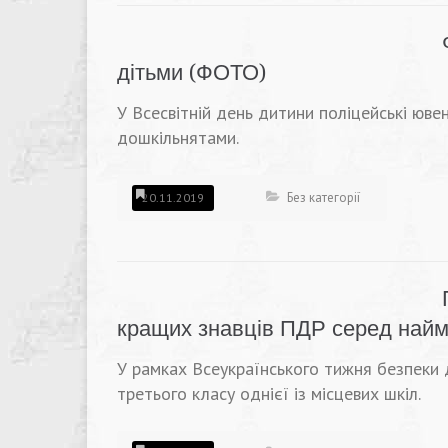
дітьми (ФОТО)
У Всесвітній день дитини поліцейські ювен
дошкільнятами.
Без категорії
20.11.2019
кращих знавців ПДР серед най
У рамках Всеукраїнського тижня безпеки 
третього класу однієї із місцевих шкіл.