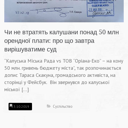
Чи не втратять калушани понад 50 млн
орендної плати: про що завтра
вирішуватиме суд
“Калуська Міська Рада vs ТОВ “Оріана-Еко” – на кону
50 млн. гривень бюджету міста”, так розпочинається
допис Тараса Скакуна, громадського активіста, на
сторінці у Фейсбук. Він звернувся до калуської
міської […]
Суспільство
23.10.2019