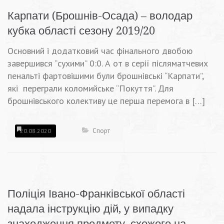
Карпати (Брошнів-Осада) – володар
кубка області сезону 2019/20
Основний і додатковий час фінального двобою
завершився “сухими” 0:0. А от в серії післяматчевих
пенальті фартовішими були брошнівські “Карпати”,
які переграли коломийське “Покуття”. Для
брошнівського колективу це перша перемога в […]
Спорт
20.08.2020
Поліція Івано-Франківської області
надала інструкцію дій, у випадку
знаходження предмету, схожого на