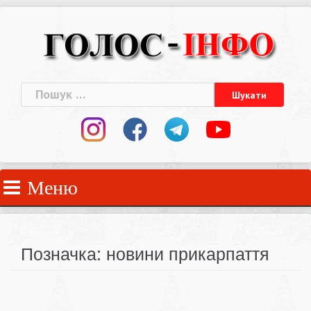
Skip
to
content
Пошук:
Меню
Позначка:
новини прикарпаття