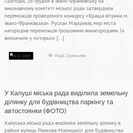
Сьогодні, 26 грудня в Івано-Франківську на
виконавчому комітеті міської ради затвердили
переможців проведеного конкурсу «Краща вітрина м.
Івано-Франківська». Руслан Марцінків, мер міста
нагородив переможців грошовими винагородами. Їх
визначили у чотирьох […]
Події
,
Суспільство
26.12.2019
У Калуші міська рада виділила земельну
ділянку для будівництва паркінгу та
автостоянки (ФОТО)
Калуська міська рада виділила земельну ділянку в
районі вулиць Ринкова-Малицької для будівництва