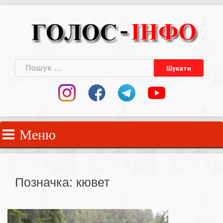
Skip
to
content
Пошук:
Меню
Позначка:
кювет