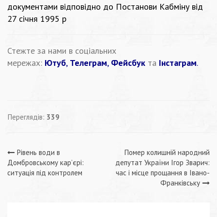
документами відповідно до Постанови Кабміну від
27 січня 1995 р
Стежте за нами в соціальних
мережах:
Ютуб
,
Телеграм
,
Фейсбук
та
Інстаграм
.
Переглядів:
339
Навігація
Рівень води в
Помер колишній народний
Домбровському кар’єрі:
депутат України Ігор Зварич:
записів
ситуація під контролем
час і місце прощання в Івано-
Франківську