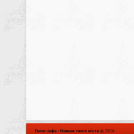
Голос-інфо - Новини твого міста
© 2016