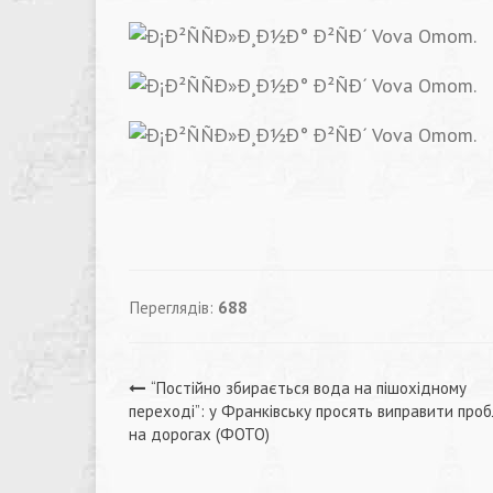
Переглядів:
688
Навігація
“Постійно збирається вода на пішохідному
пeрeході”: у Франківську просять виправити про
записів
на дорогах (ФОТО)