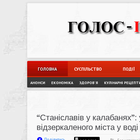
Skip
to
content
ГОЛОВНА
СУСПІЛЬСТВО
ПОДІЇ
АНОНСИ
ЕКОНОМІКА
ЗДОРОВ`Я
КУЛІНАРНІ РЕЦЕПТ
“Станіславів у калабанях”:
відзеркаленого міста у вод
Поділитись