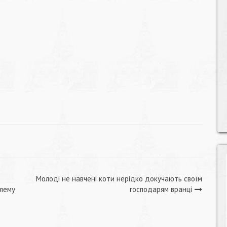
Молоді не навчені коти нерідко докучають своїм
блему
господарям вранці