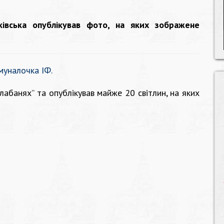
ї
ківська опублікував фото, на яких зображене
муналочка ІФ.
алабанях” та опублікував майже 20 світлин, на яких