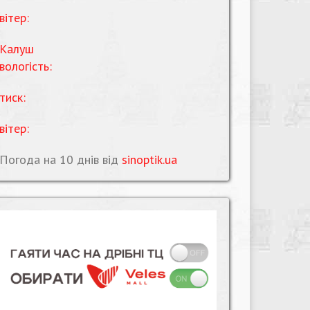
вітер:
Калуш
вологість:
тиск:
вітер:
Погода на 10 днів від
sinoptik.ua