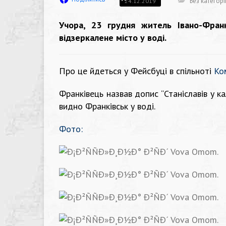
Без категорі
24.12.2019
Учора, 23 грудня житель Івано-Фран
відзеркалене місто у воді.
Про це йдеться у Фейсбуці в спільноті
Ко
Франківець назвав допис “Станіславів у к
видно Франківськ у воді.
Фото: