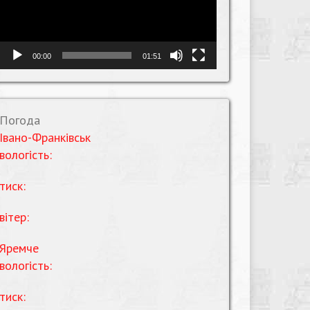
00:00
01:51
Погода
Івано-Франківськ
вологість:
тиск:
вітер:
Яремче
вологість:
тиск: