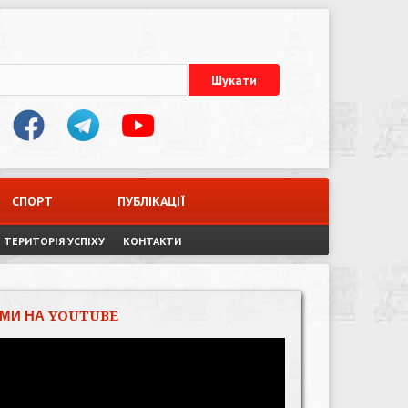
СПОРТ
ПУБЛІКАЦІЇ
ТЕРИТОРІЯ УСПІХУ
КОНТАКТИ
МИ НА YOUTUBE
Відеопрогравач