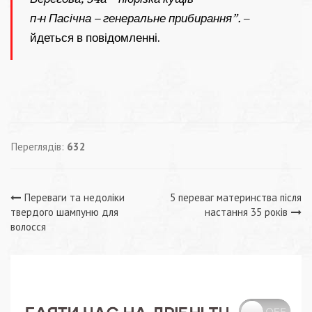
п-н Пасічна – генеральне прибирання”.
–
йдеться в повідомленні.
Переглядів:
632
Навігація
Переваги та недоліки
5 переваг материнства після
твердого шампуню для
настання 35 років
записів
волосся