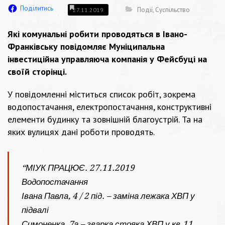
Поділитись
Події
,
Суспільство
27.11.2019
Які комунальні робити проводяться в Івано-
Франківську повідомляє
Муніципальна
інвестиційна управляюча компанія
у Фейсбуці на
своїй сторінці.
У повідомленні міститься список робіт, зокрема
водопостачання, електропостачання, конструктивні
елементи будинку та зовнішній благоустрій. Та на
яких вулицях дані роботи проводять.
“МІУК ПРАЦЮЄ. 27.11.2019
Водопостачання
Івана Павла, 4 / 2 під. – заміна лежака ХВП у
підвалі
Симоненка, 7а – зварка стояка ХВП у кв.11