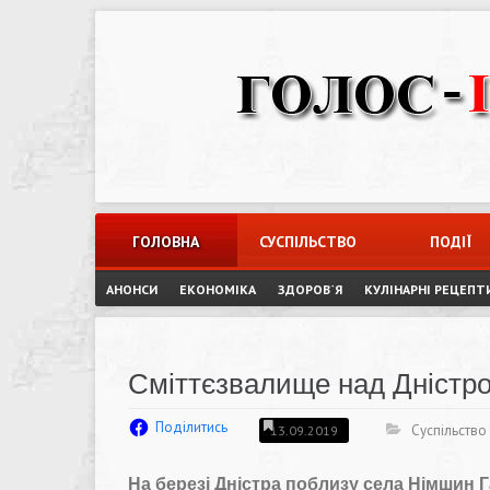
Skip
to
content
ГОЛОВНА
СУСПІЛЬСТВО
ПОДІЇ
АНОНСИ
ЕКОНОМІКА
ЗДОРОВ`Я
КУЛІНАРНІ РЕЦЕПТ
Сміттєзвалище над Дністро
Поділитись
Суспільство
13.09.2019
На березі Дністра поблизу села Німшин