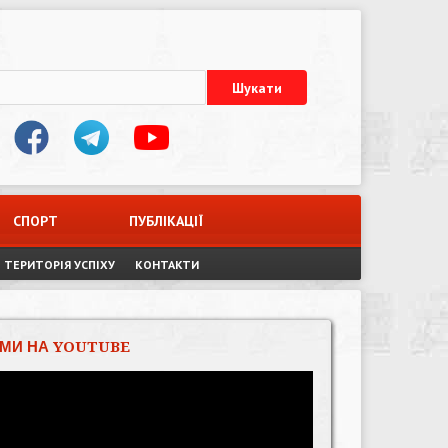
СПОРТ
ПУБЛІКАЦІЇ
ТЕРИТОРІЯ УСПІХУ
КОНТАКТИ
МИ НА YOUTUBE
Відеопрогравач