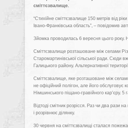
сміттєзвалище.
“Стихійне сміттєзвалище 150 метрів від рік
Івано-Франківська область”, – повідомив ав
Зйомка проводилась 6 вересня цього року. Н
Сміттєзвалище розташоване між селами Різ
Старомартинівської сільської ради. Сюди вже
Галицького району. Альтернативної територі
Сміттєзвалище, яке розташоване між селами
не офіційний полігон, але його обслуговує 
Німшинського піщано-гравійного кар’єру. 5 га
Відтоді смітник розрісся. Раз чи два рази н
і розрівнює ділянку.
30 червня на сміттєзвалищі сталася пожежа. 