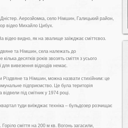
и Дністер. Аерозйомка, село Німшин, Галицький район,
тор відео Михайло Цибух.
а відео видно, як на звалище заїжджає сміттєвоз.
двяне та Німшин, села належать до
 кілька десятків років звозять сміття з усього
ї для вивезення відходів немає.
 Різдвяне та Німшин, можна назвати стихійним: це
комунальне підприємство. Це була територія
 відвели під смітник у 1974 році.
а квартал туди виїжджає техніка – бульдозер розчищає
Горіло сміття на 200 м кв. Вогонь загасили,