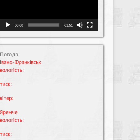
00:00
01:51
Погода
Івано-Франківськ
вологість:
тиск:
вітер:
Яремче
вологість:
тиск: