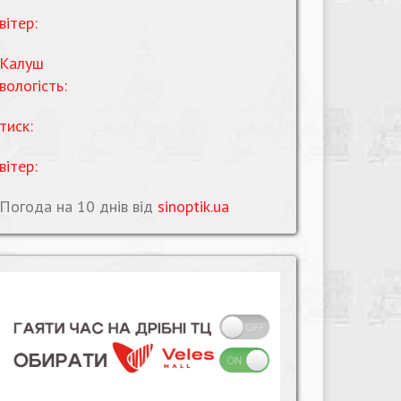
вітер:
Калуш
вологість:
тиск:
вітер:
Погода на 10 днів від
sinoptik.ua