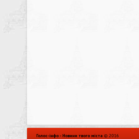
Голос-інфо - Новини твого міста
© 2016