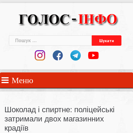
Skip
to
content
Пошук:
Меню
Шоколад і спиртне: поліцейські
затримали двох магазинних
крадіїв