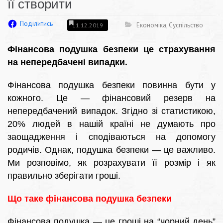
її створити
Поділитись
Економіка
,
Суспільство
11.12.2019
Фінансова подушка безпеки це страхування
на непередбачені випадки.
Фінансова подушка безпеки повинна бути у
кожного. Це — фінансовий резерв на
непередбачений випадок. Згідно зі статистикою,
20% людей в нашій країні не думають про
заощадження і сподіваються на допомогу
родичів. Однак, подушка безпеки — це важливо.
Ми розповімо, як розрахувати її розмір і як
правильно зберігати гроші.
Що таке фінансова подушка безпеки
Фінансова подушка — це гроші на “чорний день”