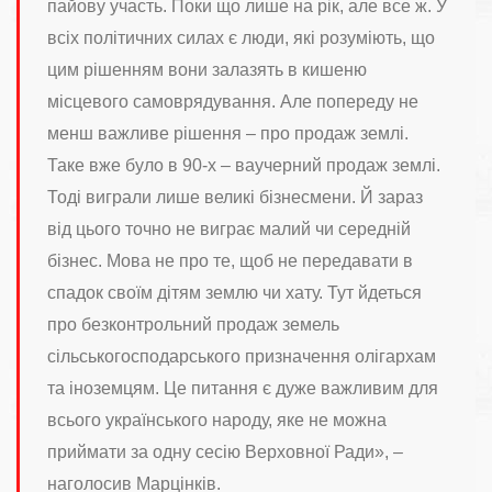
пайову участь. Поки що лише на рік, але все ж. У
всіх політичних силах є люди, які розуміють, що
цим рішенням вони залазять в кишеню
місцевого самоврядування. Але попереду не
менш важливе рішення – про продаж землі.
Таке вже було в 90-х – ваучерний продаж землі.
Тоді виграли лише великі бізнесмени. Й зараз
від цього точно не виграє малий чи середній
бізнес. Мова не про те, щоб не передавати в
спадок своїм дітям землю чи хату. Тут йдеться
про безконтрольний продаж земель
сільськогосподарського призначення олігархам
та іноземцям. Це питання є дуже важливим для
всього українського народу, яке не можна
приймати за одну сесію Верховної Ради», –
наголосив Марцінків.