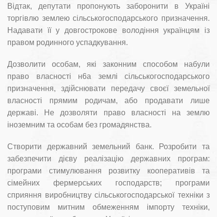
Відтак, депутати пропонують заборонити в Україні
торгівлю землею сільськогосподарського призначення.
Надавати її у довгострокове володіння українцям із
правом родинного успадкування.
Дозволити особам, які законним способом набули
право власності н6а землі сільськогосподарського
призначення, здійснювати передачу своєї земельної
власності прямим родичам, або продавати лише
державі. Не дозволяти право власності на землю
іноземним та особам без громадянства.
Створити державний земельний банк. Розробити та
забезпечити дієву реалізацію державних програм:
програми стимулювання розвитку кооперативів та
сімейних фермерських господарств; програми
сприяння виробництву сільськогосподарської техніки з
поступовим митним обмеженням імпорту техніки,