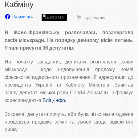
Кабміну
Поділитись
Суспільство
26.09.2019
В Івано-Франківську розпочалась позачергова
сесія міськради. На порядку денному вісім питань.
У залі присутні 36 депутатів.
На початку засідання, депутати розглянули заяву
міськради щодо недопущення продажу землі
сільськогосподарського призначення. Її адресували до
президента України та Кабінету Міністрів. Зачитав
заяву депутат міської ради Сергій Абрам’як, інформує
кореспондентка
Бліц-Інфо
.
Зокрема, депутати хочуть, аби була чітко налагоджена
процедура продажу землі та умови щодо відкритого
ринку.