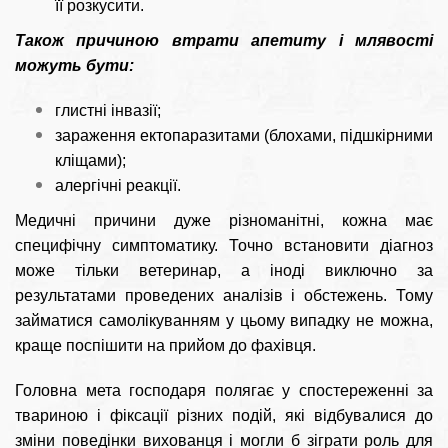
її розкусити.
Також причиною втрати апетиту і млявості
можуть бути:
глистні інвазії;
зараження ектопаразитами (блохами, підшкірними
кліщами);
алергічні реакції.
Медичні причини дуже різноманітні, кожна має
специфічну симптоматику. Точно встановити діагноз
може тільки ветеринар, а іноді виключно за
результатами проведених аналізів і обстежень. Тому
займатися самолікуванням у цьому випадку не можна,
краще поспішити на прийом до фахівця.
Головна мета господаря полягає у спостереженні за
твариною і фіксації різних подій, які відбувалися до
зміни поведінки вихованця і могли б зіграти роль для