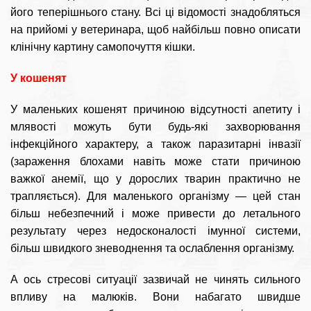
його теперішнього стану. Всі ці відомості знадобляться
на прийомі у ветеринара, щоб найбільш повно описати
клінічну картину самопочуття кішки.
У кошенят
У маленьких кошенят причиною відсутності апетиту і
млявості можуть бути будь-які захворювання
інфекційного характеру, а також паразитарні інвазії
(зараження блохами навіть може стати причиною
важкої анемії, що у дорослих тварин практично не
трапляється). Для маленького організму — цей стан
більш небезпечний і може привести до летального
результату через недосконалості імунної системи,
більш швидкого зневоднення та ослаблення організму.
А ось стресові ситуації зазвичай не чинять сильного
впливу на малюків. Вони набагато швидше