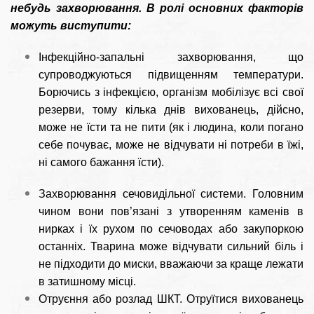
небудь захворювання. В ролі основних факторів
можуть виступити:
Інфекційно-запальні захворювання, що
супроводжуються підвищенням температури.
Борючись з інфекцією, організм мобілізує всі свої
резерви, тому кілька днів вихованець, дійсно,
може не їсти та не пити (як і людина, коли погано
себе почуває, може не відчувати ні потреби в їжі,
ні самого бажання їсти).
Захворювання сечовидільної системи. Головним
чином вони пов’язані з утворенням каменів в
нирках і їх рухом по сечоводах або закупоркою
останніх. Тварина може відчувати сильний біль і
не підходити до миски, вважаючи за краще лежати
в затишному місці.
Отруєння або розлад ШКТ. Отруїтися вихованець