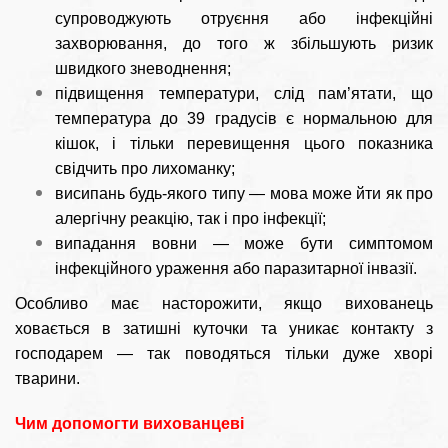
супроводжують отруєння або інфекційні
захворювання, до того ж збільшують ризик
швидкого зневоднення;
підвищення температури, слід пам’ятати, що
температура до 39 градусів є нормальною для
кішок, і тільки перевищення цього показника
свідчить про лихоманку;
висипань будь-якого типу — мова може йти як про
алергічну реакцію, так і про інфекції;
випадання вовни — може бути симптомом
інфекційного ураження або паразитарної інвазії.
Особливо має насторожити, якщо вихованець
ховається в затишні куточки та уникає контакту з
господарем — так поводяться тільки дуже хворі
тварини.
Чим допомогти вихованцеві