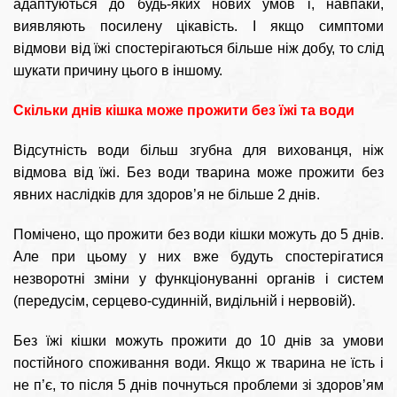
адаптуються до будь-яких нових умов і, навпаки,
виявляють посилену цікавість. І якщо симптоми
відмови від їжі спостерігаються більше ніж добу, то слід
шукати причину цього в іншому.
Скільки днів кішка може прожити без їжі та води
Відсутність води більш згубна для вихованця, ніж
відмова від їжі. Без води тварина може прожити без
явних наслідків для здоров’я не більше 2 днів.
Помічено, що прожити без води кішки можуть до 5 днів.
Але при цьому у них вже будуть спостерігатися
незворотні зміни у функціонуванні органів і систем
(передусім, серцево-судинній, видільній і нервовій).
Без їжі кішки можуть прожити до 10 днів за умови
постійного споживання води. Якщо ж тварина не їсть і
не п’є, то після 5 днів почнуться проблеми зі здоров’ям