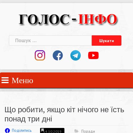
Skip
to
content
Пошук:
Меню
Що робити, якщо кіт нічого не їсть
понад три дні
Поділитись
Поради
14.10.2019