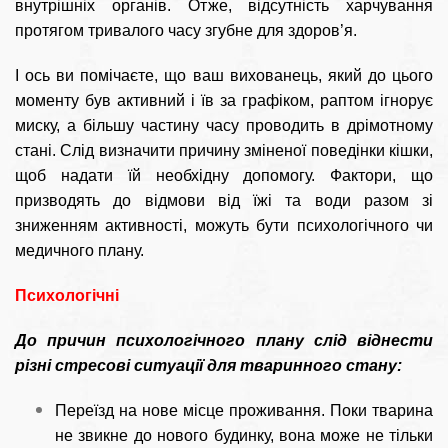
внутрішніх органів. Отже, відсутність харчування
протягом тривалого часу згубне для здоров’я.
І ось ви помічаєте, що ваш вихованець, який до цього
моменту був активний і їв за графіком, раптом ігнорує
миску, а більшу частину часу проводить в дрімотному
стані. Слід визначити причину зміненої поведінки кішки,
щоб надати їй необхідну допомогу. Фактори, що
призводять до відмови від їжі та води разом зі
зниженням активності, можуть бути психологічного чи
медичного плану.
Психологічні
До причин психологічного плану слід віднести
різні стресові ситуації для тваринного стану:
Переїзд на нове місце проживання. Поки тварина
не звикне до нового будинку, вона може не тільки