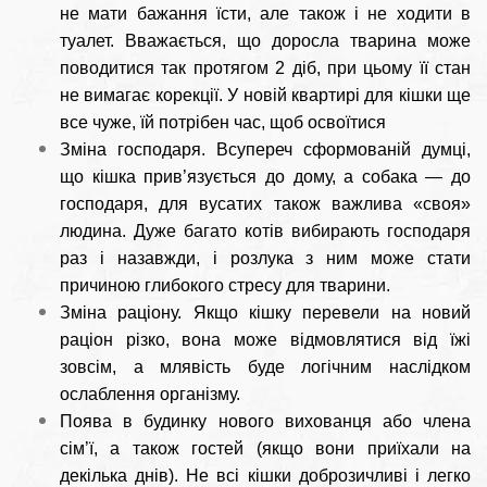
не мати бажання їсти, але також і не ходити в
туалет. Вважається, що доросла тварина може
поводитися так протягом 2 діб, при цьому її стан
не вимагає корекції. У новій квартирі для кішки ще
все чуже, їй потрібен час, щоб освоїтися
Зміна господаря. Всупереч сформованій думці,
що кішка прив’язується до дому, а собака — до
господаря, для вусатих також важлива «своя»
людина. Дуже багато котів вибирають господаря
раз і назавжди, і розлука з ним може стати
причиною глибокого стресу для тварини.
Зміна раціону. Якщо кішку перевели на новий
раціон різко, вона може відмовлятися від їжі
зовсім, а млявість буде логічним наслідком
ослаблення організму.
Поява в будинку нового вихованця або члена
сім’ї, а також гостей (якщо вони приїхали на
декілька днів). Не всі кішки доброзичливі і легко