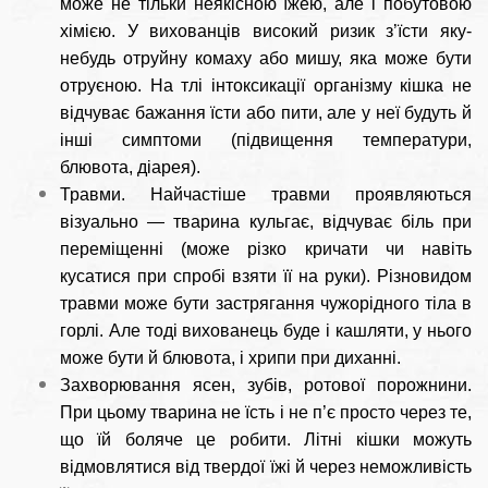
може не тільки неякісною їжею, але і побутовою
хімією. У вихованців високий ризик з’їсти яку-
небудь отруйну комаху або мишу, яка може бути
отруєною. На тлі інтоксикації організму кішка не
відчуває бажання їсти або пити, але у неї будуть й
інші симптоми (підвищення температури,
блювота, діарея).
Травми. Найчастіше травми проявляються
візуально — тварина кульгає, відчуває біль при
переміщенні (може різко кричати чи навіть
кусатися при спробі взяти її на руки). Різновидом
травми може бути застрягання чужорідного тіла в
горлі. Але тоді вихованець буде і кашляти, у нього
може бути й блювота, і хрипи при диханні.
Захворювання ясен, зубів, ротової порожнини.
При цьому тварина не їсть і не п’є просто через те,
що їй боляче це робити. Літні кішки можуть
відмовлятися від твердої їжі й через неможливість