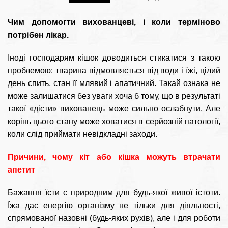
Чим допомогти вихованцеві, і коли терміново
потрібен лікар.
Іноді господарям кішок доводиться стикатися з такою
проблемою: тварина відмовляється від води і їжі, цілий
день спить, стан її млявий і апатичний. Такай ознака не
може залишатися без уваги хоча б тому, що в результаті
такої «дієти» вихованець може сильно ослабнути. Але
корінь цього стану може ховатися в серйозній патології,
коли слід приймати невідкладні заходи.
Причини, чому кіт або кішка можуть втрачати
апетит
Бажання їсти є природним для будь-якої живої істоти.
Їжа дає енергію організму не тільки для діяльності,
спрямованої назовні (будь-яких рухів), але і для роботи