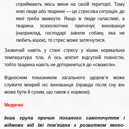
сприймають якісь зміни на своїй території. Тому
нові люди або тварини — це стресова ситуація, до
якої треба звикнути. Якщо ж люди галасливі, а
тварина психологічно пригнічує вихованця
(наприклад, господарі завели собаку, яка не
любить кішок), то стрес може затягнутися.
Зазвичай навіть у стані стресу у кішки нормальна
температура тіла. А ось апетит відсутній повністю,
тобто тварина навіть не доторкнеться до «смакоти».
Відносним показником загального здоров’я може
служити мокрий ніс вихованця (правда після сну він
може бути й сухим, що також є нормою).
Медичні
Інша група причин поганого самопочуття і
відмови від їжі пов’язана з розвитком якого-