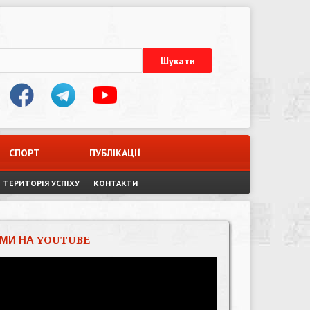
СПОРТ
ПУБЛІКАЦІЇ
ТЕРИТОРІЯ УСПІХУ
КОНТАКТИ
МИ НА YOUTUBE
Відеопрогравач