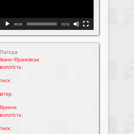
00:00
01:51
Погода
Івано-Франківськ
вологість:
тиск:
вітер:
Яремче
вологість:
тиск: