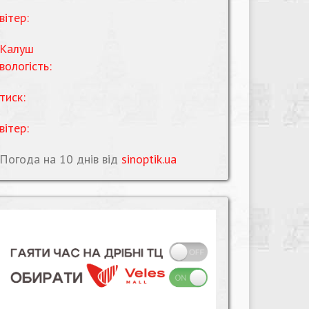
вітер:
Калуш
вологість:
тиск:
вітер:
Погода на 10 днів від
sinoptik.ua