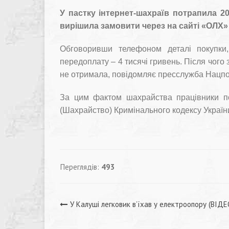
У пастку інтернет-шахраїв потрапила 2
вирішила замовити через на сайті «ОЛХ
Обговоривши телефоном деталі покупки,
передоплату – 4 тисячі гривень. Після чого 
не отримала, повідомляє пресслужба Нацпол
За цим фактом шахрайства працівники по
(Шахрайство) Кримінального кодексу Україн
Переглядів:
493
Навігація
У Калуші легковик в’їхав у електроопору (ВІДЕ