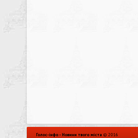
Голос-інфо - Новини твого міста
© 2016