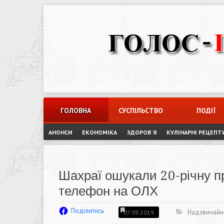
Skip
to
content
ГОЛОВНА
СУСПІЛЬСТВО
ПОДІЇ
АНОНСИ
ЕКОНОМІКА
ЗДОРОВ`Я
КУЛІНАРНІ РЕЦЕПТ
Шахраї ошукали 20-річну п
телефон на ОЛХ
Поділитись
Надзвичайні
07.09.2019