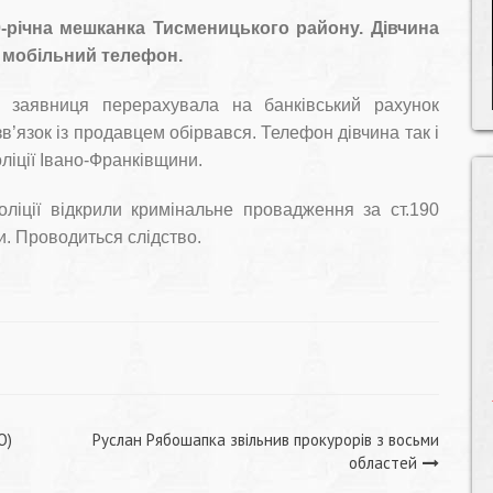
0-річна мешканка Тисменицького району. Дівчина
» мобільний телефон.
 заявниця перерахувала на банківський рахунок
зв’язок із продавцем обірвався. Телефон дівчина так і
іції Івано-Франківщини.
ліції відкрили кримінальне провадження за ст.190
и. Проводиться слідство.
О)
Руслан Рябошапка звільнив прокурорів з восьми
областей