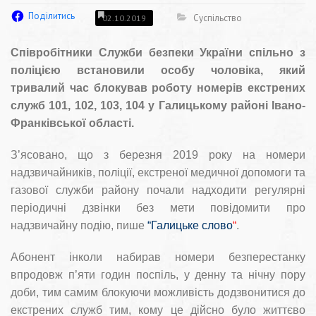
Поділитись
Суспільство
02.10.2019
Співробітники Служби безпеки України спільно з
поліцією встановили особу чоловіка, який
тривалий час блокував роботу номерів екстрених
служб 101, 102, 103, 104 у Галицькому районі Івано-
Франківської області.
З’ясовано, що з березня 2019 року на номери
надзвичайників, поліції, екстреної медичної допомоги та
газової служби району почали надходити регулярні
періодичні дзвінки без мети повідомити про
надзвичайну подію, пише
“Галицьке слово
“
.
Абонент інколи набирав номери безперестанку
впродовж п’яти годин поспіль, у денну та нічну пору
доби, тим самим блокуючи можливість додзвонитися до
екстрених служб тим, кому це дійсно було життєво