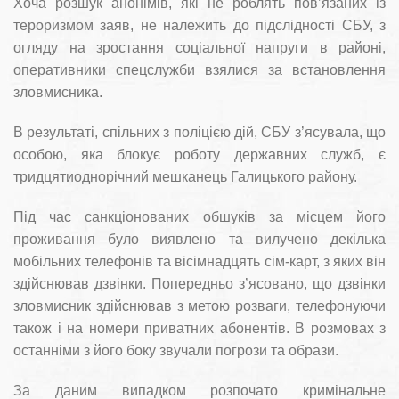
Хоча розшук анонімів, які не роблять пов’язаних із
тероризмом заяв, не належить до підслідності СБУ, з
огляду на зростання соціальної напруги в районі,
оперативники спецслужби взялися за встановлення
зловмисника.
В результаті, спільних з поліцією дій, СБУ з’ясувала, що
особою, яка блокує роботу державних служб, є
тридцятиоднорічний мешканець Галицького району.
Під час санкціонованих обшуків за місцем його
проживання було виявлено та вилучено декілька
мобільних телефонів та вісімнадцять сім-карт, з яких він
здійснював дзвінки. Попередньо з’ясовано, що дзвінки
зловмисник здійснював з метою розваги, телефонуючи
також і на номери приватних абонентів. В розмовах з
останніми з його боку звучали погрози та образи.
За даним випадком розпочато кримінальне