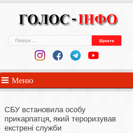
Skip
to
content
Пошук:
Меню
СБУ встановила особу
прикарпатця, який тероризував
екстрені служби