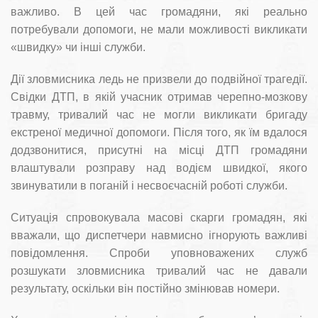
важливо. В цей час громадяни, які реально
потребували допомоги, не мали можливості викликати
«швидку» чи інші служби.
Дії зловмисника ледь не призвели до подвійної трагедії.
Свідки ДТП, в якій учасник отримав черепно-мозкову
травму, тривалий час не могли викликати бригаду
екстреної медичної допомоги. Після того, як їм вдалося
додзвонитися, присутні на місці ДТП громадяни
влаштували розправу над водієм швидкої, якого
звинуватили в поганій і несвоєчасній роботі служби.
Ситуація спровокувала масові скарги громадян, які
вважали, що диспетчери навмисно ігнорують важливі
повідомлення. Спроби уповноважених служб
розшукати зловмисника тривалий час не давали
результату, оскільки він постійно змінював номери.