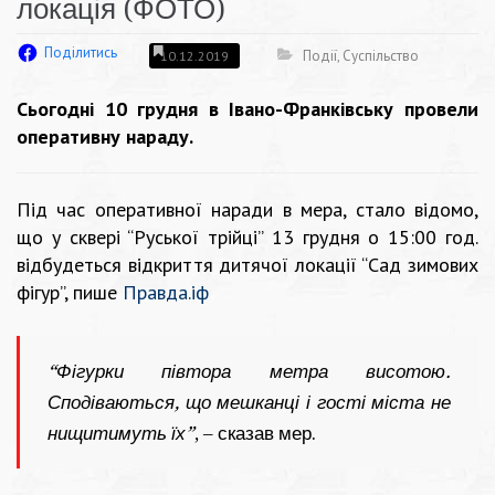
локація (ФОТО)
Поділитись
Події
,
Суспільство
10.12.2019
Сьогодні 10 грудня в Івано-Франківську провели
оперативну нараду.
Під час оперативної наради в мера, стало відомо,
що у сквері “Руської трійці” 13 грудня о 15:00 год.
відбудеться відкриття дитячої локації “Сад зимових
фігур”, пише
Правда.іф
“Фігурки півтора метра висотою.
Сподіваються, що мешканці і гості міста не
нищитимуть їх”
, – сказав мер.