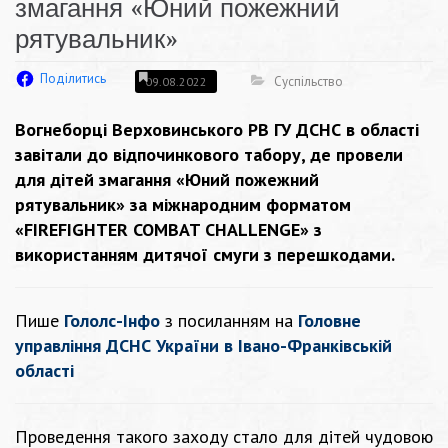
змагання «Юний пожежний
рятувальник»
Поділитись
Суспільство
09.08.2022
Вогнеборці Верховинського РВ ГУ ДСНС в області
завітали до відпочинкового табору, де провели
для дітей змагання «Юний пожежний
рятувальник» за міжнародним форматом
«FIREFIGHTER COMBAT CHALLENGE» з
використанням дитячої смуги з перешкодами.
Пише
Гололс-Інфо
з посиланням на
Головне
управління ДСНС України в Івано-Франківській
області
Проведення такого заходу стало для дітей чудовою