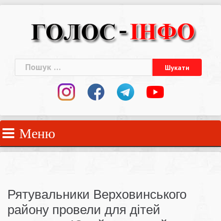
Skip
to
content
Пошук:
Меню
Рятувальники Верховинського
району провели для дітей