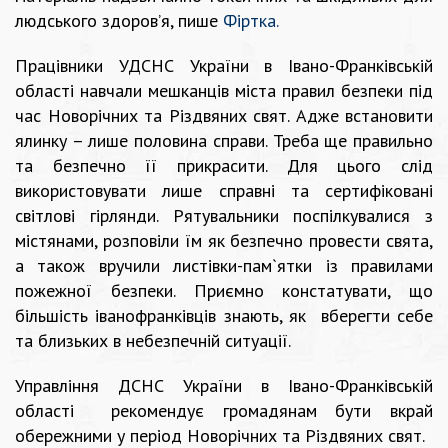
людського здоров’я, пише
Фіртка.
Працівники УДСНС України в Івано-Франківській
області навчали мешканців міста правил безпеки під
час Новорічних та Різдвяних свят. Адже встановити
ялинку – лише половина справи. Треба ще правильно
та безпечно її прикрасити. Для цього слід
використовувати лише справні та сертифіковані
світлові гірлянди. Рятувальники поспілкувалися з
містянами, розповіли їм як безпечно провести свята,
а також вручили листівки-пам`ятки із правилами
пожежної безпеки. Приємно констатувати, що
більшість іванофранківців знають, як вберегти себе
та близьких в небезпечній ситуації.
Управління ДСНС України в Івано-Франківській
області рекомендує громадянам бути вкрай
обережними у період Новорічних та Різдвяних свят.