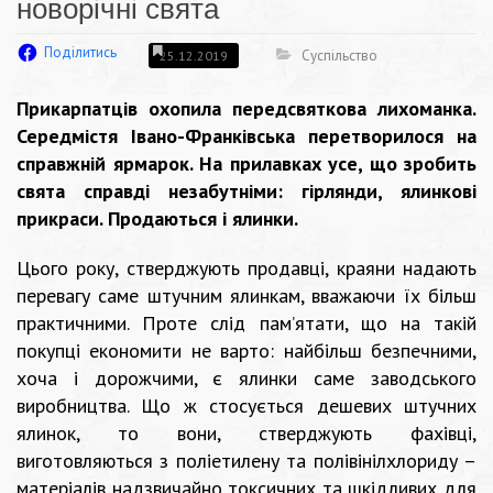
новорічні свята
Поділитись
Суспільство
25.12.2019
Прикарпатців охопила передсвяткова лихоманка.
Середмістя Івано-Франківська перетворилося на
справжній ярмарок. На прилавках усе, що зробить
свята справді незабутніми: гірлянди, ялинкові
прикраси. Продаються і ялинки.
Цього року, стверджують продавці, краяни надають
перевагу саме штучним ялинкам, вважаючи їх більш
практичними. Проте слід пам’ятати, що на такій
покупці економити не варто: найбільш безпечними,
хоча і дорожчими, є ялинки саме заводського
виробництва. Що ж стосується дешевих штучних
ялинок, то вони, стверджують фахівці,
виготовляються з поліетилену та полівінілхлориду –
матеріалів надзвичайно токсичних та шкідливих для