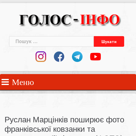
Skip
to
content
Пошук:
Меню
Руслан Марцінків поширює фото
франківської ковзанки та