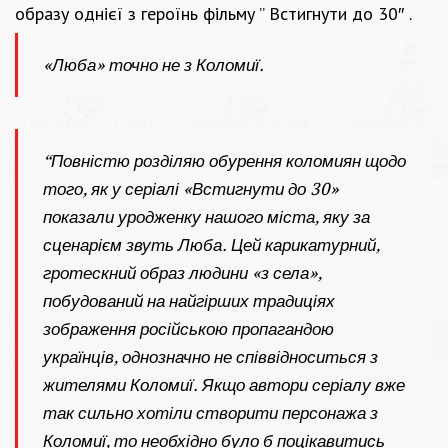
образу однієї з героїнь фільму ” Встигнути до 30″ .
«Люба» точно не з Коломиї.
“Повністю розділяю обурення коломиян щодо
того, як у серіалі «Встигнути до 30»
показали уродженку нашого міста, яку за
сценарієм звуть Люба. Цей карикатурний,
гротескний образ людини «з села»,
побудований на найгірших традиціях
зображення російською пропагандою
українців, однозначно не співвідноситься з
жителями Коломиї. Якщо автори серіалу вже
так сильно хотіли створити персонажа з
Коломиї, то необхідно було б поцікавитись