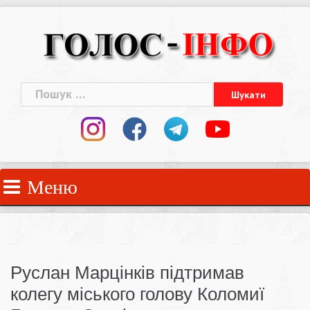
Skip
to
content
Пошук:
Меню
Руслан Марцінків підтримав
колегу міського голову Коломиї