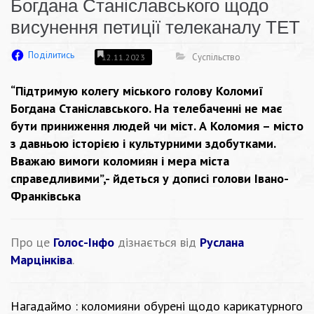
Богдана Станіславського щодо
висунення петиції телеканалу ТЕТ
Поділитись
Суспільство
12.11.2023
“Підтримую колегу міського голову Коломиї
Богдана Станіславського. На телебаченні не має
бути приниження людей чи міст. А Коломия – місто
з давньою історією і культурними здобутками.
Вважаю вимоги коломиян і мера міста
справедливими”,- йдеться у дописі голови Івано-
Франківська
Про це
Голос-Інфо
дізнається від
Руслана
Марцінківа
.
Нагадаймо : коломияни обурені щодо карикатурного