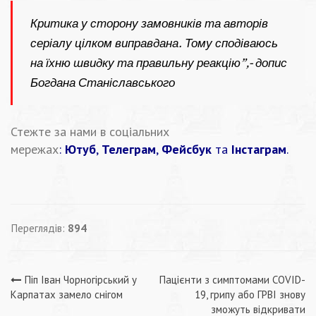
Критика у сторону замовників та авторів
серіалу цілком виправдана. Тому сподіваюсь
на їхню швидку та правильну реакцію”,- допис
Богдана Станіславського
Стежте за нами в соціальних
мережах
:
Ютуб
,
Телеграм
,
Фейсбук
та
Інстаграм
.
Переглядів:
894
Навігація
Піп Іван Чорногірський у
Пацієнти з симптомами COVID-
Карпатах замело снігом
19, грипу або ГРВІ знову
зможуть відкривати