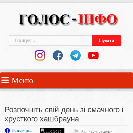
Skip
to
content
Пошук:
Меню
Розпочніть свій день зі смачного і
хрусткого хашбрауна
Поділитись
Кулінарні рецепти
11.10.2019