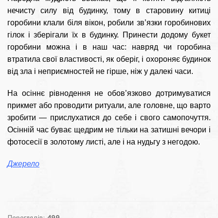
нечисту силу від будинку, тому в старовину китиці
горобини клали біля вікон, робили зв’язки горобинових
гілок і зберігали їх в будинку. Принести додому букет
горобини можна і в наш час: навряд чи горобина
втратила свої властивості, як оберіг, і охороняє будинок
від зла і неприємностей не гірше, ніж у далекі часи.
На осіннє рівнодення не обов’язково дотримуватися
прикмет або проводити ритуали, але головне, що варто
зробити — прислухатися до себе і свого самопочуття.
Осінній час буває щедрим не тільки на затишні вечори і
фотосесії в золотому листі, але і на нудьгу з негодою.
Джерело
Переглядів:
499