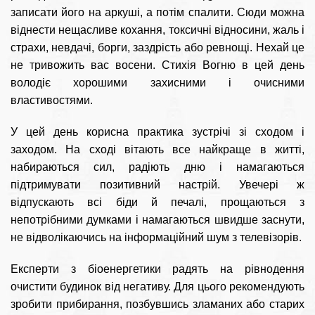
записати його на аркуші, а потім спалити. Сюди можна
віднести нещасливе кохання, токсичні відносини, жаль і
страхи, невдачі, борги, заздрість або ревнощі. Нехай це
не тривожить вас восени. Стихія Вогню в цей день
володіє хорошими захисними і очисними
властивостями.
У цей день корисна практика зустрічі зі сходом і
заходом. На сході вітають все найкраще в житті,
набираються сил, радіють дню і намагаються
підтримувати позитивний настрій. Увечері ж
відпускають всі біди й печалі, прощаються з
непотрібними думками і намагаються швидше заснути,
не відволікаючись на інформаційний шум з телевізорів.
Експерти з біоенергетики радять на рівнодення
очистити будинок від негативу. Для цього рекомендують
зробити прибирання, позбувшись зламаних або старих