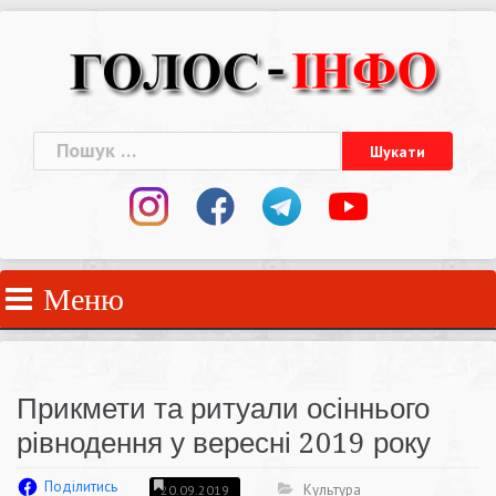
Skip
to
content
Пошук:
Меню
Прикмети та ритуали осіннього
рівнодення у вересні 2019 року
Поділитись
Культура
20.09.2019