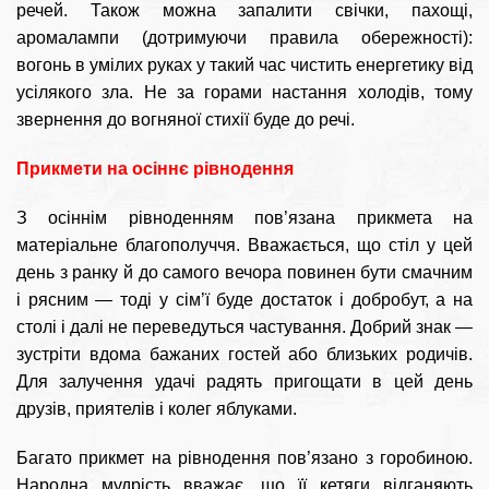
речей. Також можна запалити свічки, пахощі,
аромалампи (дотримуючи правила обережності):
вогонь в умілих руках у такий час чистить енергетику від
усілякого зла. Не за горами настання холодів, тому
звернення до вогняної стихії буде до речі.
Прикмети на осіннє рівнодення
З осіннім рівноденням пов’язана прикмета на
матеріальне благополуччя. Вважається, що стіл у цей
день з ранку й до самого вечора повинен бути смачним
і рясним — тоді у сім’ї буде достаток і добробут, а на
столі і далі не переведуться частування. Добрий знак —
зустріти вдома бажаних гостей або близьких родичів.
Для залучення удачі радять пригощати в цей день
друзів, приятелів і колег яблуками.
Багато прикмет на рівнодення пов’язано з горобиною.
Народна мудрість вважає, що її кетяги відганяють