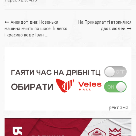
Навігація
Анекдот дня: Hовенька
На Прикарпатті втопилися
машина мчить по шосе. Її легко
двоє людей
записів
і красиво веде Іван….