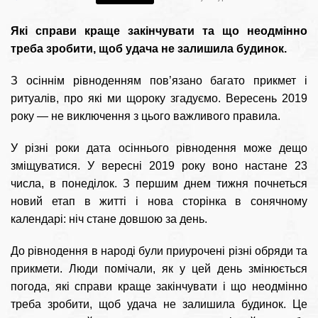
Які справи краще закінчувати та що неодмінно
треба зробити, щоб удача не залишила будинок.
З осіннім рівноденням пов’язано багато прикмет і
ритуалів, про які ми щороку згадуємо. Вересень 2019
року — не виключення з цього важливого правила.
У різні роки дата осіннього рівнодення може дещо
зміщуватися. У вересні 2019 року воно настане 23
числа, в понеділок. З першим днем тижня почнеться
новий етап в житті і нова сторінка в сонячному
календарі: ніч стане довшою за день.
До рівнодення в народі були приурочені різні обряди та
прикмети. Люди помічали, як у цей день змінюється
погода, які справи краще закінчувати і що неодмінно
треба зробити, щоб удача не залишила будинок. Це