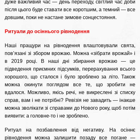
дуже важливий час — день переходу, світлий час доби
після цього буде ставати все коротшим, а темний — все
довшим, поки не настане зимове сонцестояння.
Ритуали до осіннього рівнодення
Наші пращури на рівнодення влаштовували свята,
пов’язані зі збором врожаю. Можна «зібрати врожай» і
в 2019 році. В наші дні збирання врожаю — це
підведення приємних підсумків, перерахування всього
хорошого, що сталося і було зроблено за літо. Також
можна окинути поглядом все те, що зробити не
вдалося. Можливо, якісь речі, не викреслені зі списку
справ, вам і не потрібні? Ревізія не завадить — інакше
можна зволікати зі справами до Нового року, щоб потім
виявити: а головне-то і не зроблено.
Ритуал на позбавлення від негативу. На осіннє
рівнодення можна залишити позаду все погане —