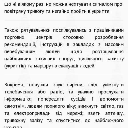
що ні в якому разі не можна нехтувати сигналом про
повітряну тривогу та негайно пройти в укриття.
Також рятувальники поспілкувались з працівниками
торгових центрів стосовно розроблення
рекомендацій, інструкцій в закладах з масовим
перебуванням людей щодо розташування
найближчих захисних споруд цивільного захисту
(укриттів) та маршрутів евакуації людей.
Зокрема, почувши звук сирени, слід увімкнути
телебачення або радіо, та уважно прослухати
інформацію; попередити сусідів і допомогти
самотнім, людям похилого віку; вимкнути світло, газ
та електроприлади від мережі; взяти аптечку,
тривожну валізу та спуститися до найближчого
укриття.