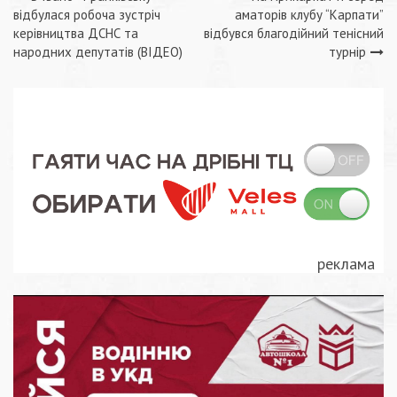
Навігація
відбулася робоча зустріч
аматорів клубу “Карпати”
записів
керівництва ДСНС та
відбувся благодійний тенісний
народних депутатів (ВІДЕО)
турнір