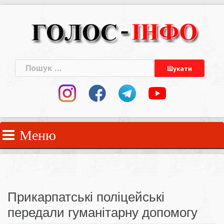
Skip
to
content
Пошук:
Меню
Прикарпатські поліцейські
передали гуманітарну допомогу