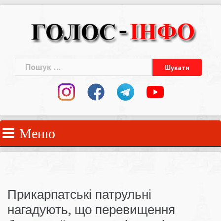
Skip
to
content
Пошук:
Меню
Прикарпатські патрульні
нагадують, що перевищення