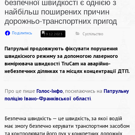
безпечної швидкості є однією з
найбільш поширених причин
дорожньо-транспортних пригод
Поділитись
Суспільство
29.12.2023
Патрульні продовжують фіксувати порушення
швидкісного режиму за допомогою лазерного
вимірювача швидкості TruCam на аварійно-
небезпечних ділянках та місцях концентрації ДТП.
Про це пише
Голос-Інфо
, посилаючись на
Патрульну
поліцію Івано-Франківської області
.
Безпечна швидкість — це швидкість, за якої водій
має змогу безпечно керувати транспортним засобом
та контролювати його рух у конкретних дорожніх