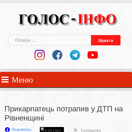
Skip
to
content
Пошук:
Меню
Прикарпатець потрапив у ДТП на
Рівненщині
Поділитись
Суспільство
29.09.2019