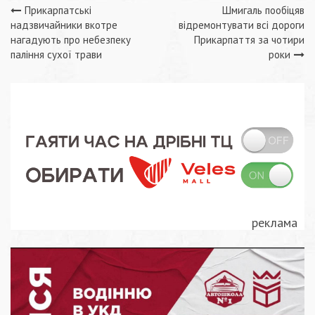
Навігація
Прикарпатські
Шмигаль пообіцяв
надзвичайники вкотре
відремонтувати всі дороги
записів
нагадують про небезпеку
Прикарпаття за чотири
паління сухої трави
роки