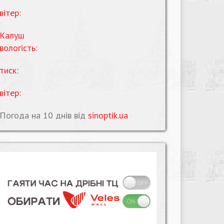
вітер:
Калуш
вологість:
тиск:
вітер:
Погода на 10 днів від
sinoptik.ua