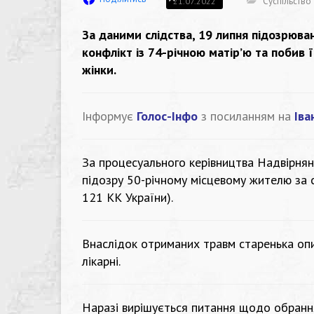
Суспільство
21.07.2022
За даними слідства, 19 липня підозрюван
конфлікт із 74-річною матір’ю та побив її
жінки.
Інформує
Голос-Інфо
з посиланням на
Іва
За процесуального керівництва Надвірня
підозру 50-річному місцевому жителю за с
121 КК України).
Внаслідок отриманих травм старенька опи
лікарні.
Наразі вирішується питання щодо обранн