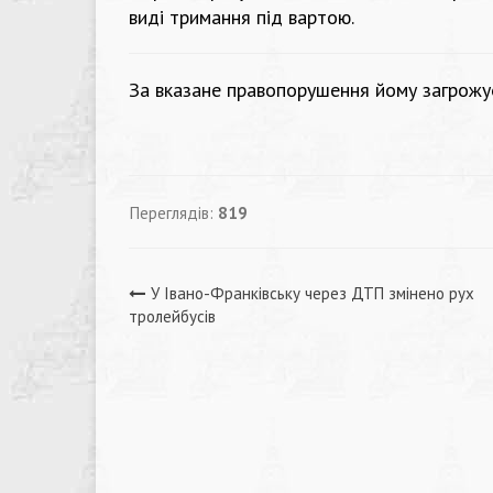
виді тримання під вартою.
За вказане правопорушення йому загрожує 
Переглядів:
819
Навігація
У Івано-Франківську через ДТП змінено рух
тролейбусів
записів