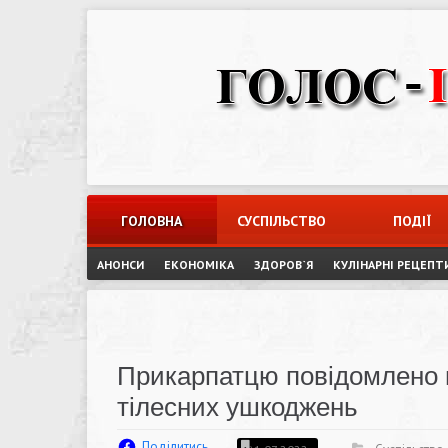
Skip
to
content
ГОЛОВНА
СУСПІЛЬСТВО
ПОДІЇ
АНОНСИ
ЕКОНОМІКА
ЗДОРОВ`Я
КУЛІНАРНІ РЕЦЕПТ
Прикарпатцю повідомлено п
тілесних ушкоджень
Поділитись