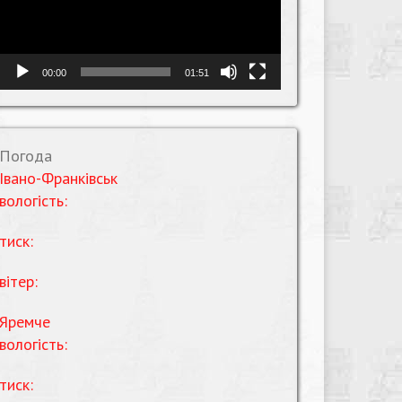
00:00
01:51
Погода
Івано-Франківськ
вологість:
тиск:
вітер:
Яремче
вологість:
тиск: