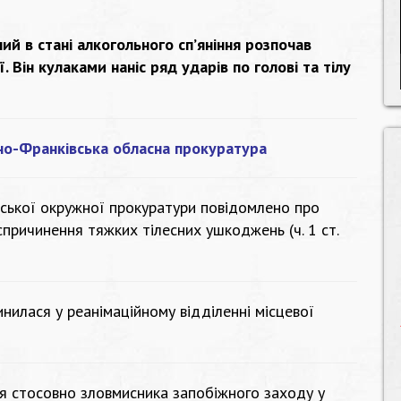
ий в стані алкогольного сп’яніння розпочав
. Він кулаками наніс ряд ударів по голові та тілу
но-Франківська обласна прокуратура
нської окружної прокуратури повідомлено про
причинення тяжких тілесних ушкоджень (ч. 1 ст.
нилася у реанімаційному відділенні місцевої
я стосовно зловмисника запобіжного заходу у