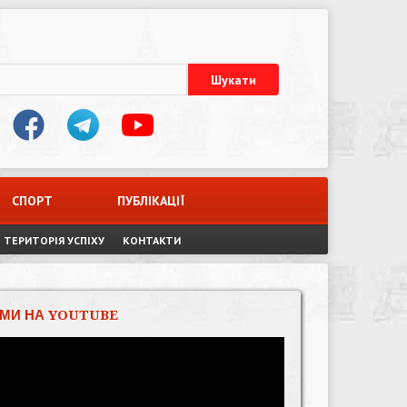
СПОРТ
ПУБЛІКАЦІЇ
ТЕРИТОРІЯ УСПІХУ
КОНТАКТИ
МИ НА YOUTUBE
Відеопрогравач