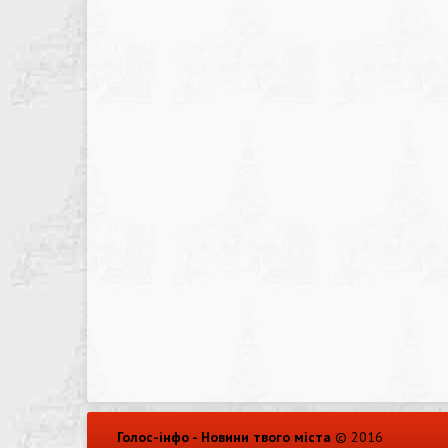
Голос-інфо - Новини твого міста
© 2016