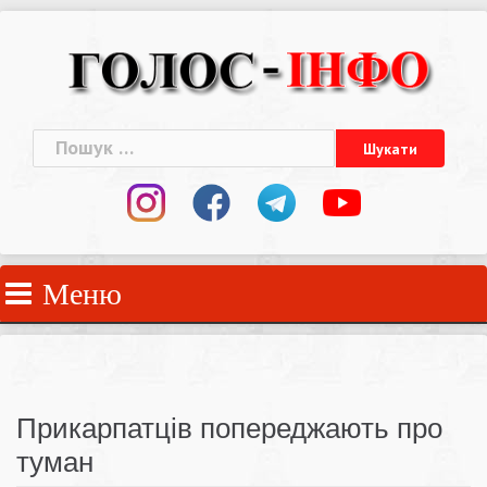
Skip
to
content
Пошук:
Меню
Прикарпатців попереджають про
туман