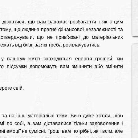
 дізнатися, що вам заважає розбагатіти і як з цим
 тому, що людина прагне фінансової незалежності та
стверджувати, що не прив’язані до матеріальних
жать від благ, за які треба розплачуватись.
 у вашому житті знаходиться енергія грошей, ми
го підсумки допоможуть вам зміцнити або змінити
ерете свій.
 та на інші матеріальні теми. Ви б дуже хотіли, щоб
і по собі, а вам діставалися тільки задоволення і
і емоції не сумісні. Гроші вам потрібні, як і всім, але