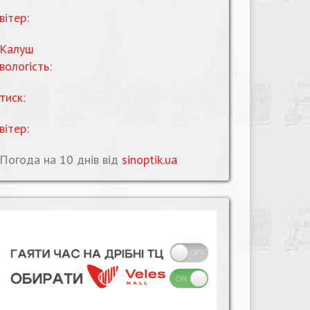
вітер:
Калуш
вологість:
тиск:
вітер:
Погода на 10 днів від
sinoptik.ua