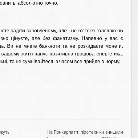
аповнить, абсолютно точно.
єте радіти заробленому, але і не б’єтеся головою об
разно цінуєте, але без фанатизму. Напевно у вас є
ць. Ви не мнете банкноти та не розкидаєте монети.
 вашому житті панує позитивна грошова енергетика.
ні, то не сумнівайтеся, з часом все прийде в норму.
ожуть
На Прикарпатті піротехніки знищили