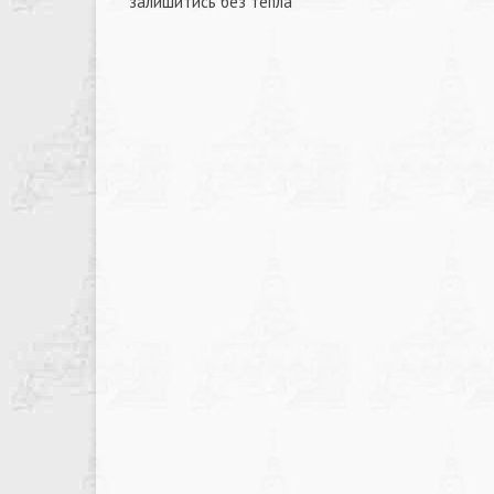
залишитись без тепла
записів