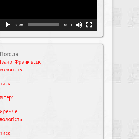
00:00
01:51
Погода
Івано-Франківськ
вологість:
тиск:
вітер:
Яремче
вологість:
тиск: