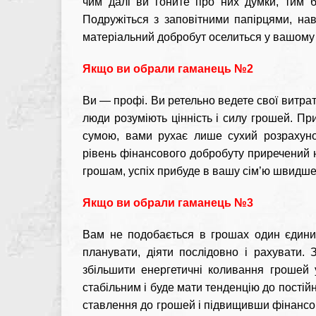
чим далі ви гоните про них думки, тим 
Подружіться з заповітними папірцями, навч
матеріальний добробут оселиться у вашому 
Якщо ви обрали гаманець №2
Ви — профі. Ви ретельно ведете свої витрати
люди розуміють цінність і силу грошей. Пр
сумою, вами рухає лише сухий розрахуно
рівень фінансового добробуту приречений н
грошам, успіх прибуде в вашу сім’ю швидше
Якщо ви обрали гаманець №3
Вам не подобається в грошах один єдини
планувати, діяти послідовно і рахувати
збільшити енергетичні коливання грошей 
стабільним і буде мати тенденцію до пості
ставлення до грошей і підвищивши фінансов