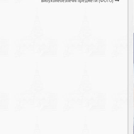
вибухонебезпечні предмети (ФОТО)