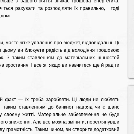
більше з вашого життя зникає грошова енергетика.
іться рахувати та розподіляти їх правильно, і тоді
домі.
, маєте чітке уявлення про бюджет, відповідальні. Ці
и цьому ви блокуєте радість від володіння грошовою
к. З таким ставленням до матеріальних цінностей
а зростання. І все ж, якщо ви навчитеся ще й радіти
.
й факт — їх треба заробляти. Ці люди не люблять
. З таким ставленням до банкнот навряд чи є шанс
у своєму житті. Матеріальне забезпечення не буде
йного зниження. Але все можна змінити, переглянувши
у грамотність. Таким чином, ви створите додатковий