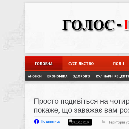
Skip
to
content
ГОЛОВНА
СУСПІЛЬСТВО
ПОДІЇ
АНОНСИ
ЕКОНОМІКА
ЗДОРОВ`Я
КУЛІНАРНІ РЕЦЕПТ
Просто подивіться на чотири
покаже, що заважає вам роз
Поділитись
Територія ус
09.10.2019