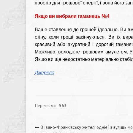
простір для грошової енергії, і вона його з
Якщо ви вибрали гаманець №4
Ваше ставлення до грошей ідеально. Ви вмі
стіну, коли гроші закінчуються. Ви їх ви
красивий або акуратний і дорогий гамане
Можливо, володієте грошовим амулетом. У
Якщо ви ще недостатньо матеріально стабіль
Джерело
Переглядів:
563
Навігація
В Івано-Франківську жителі однієї з вулиць м