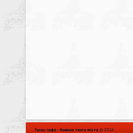
Голос-інфо - Новини твого міста
© 2016