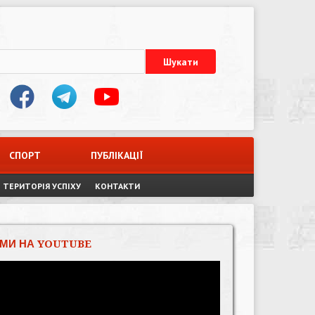
СПОРТ
ПУБЛІКАЦІЇ
ТЕРИТОРІЯ УСПІХУ
КОНТАКТИ
МИ НА YOUTUBE
Відеопрогравач