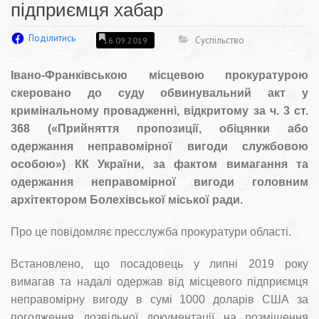
підприємця хабар
Поділитись
Суспільство
16.09.2019
Івано-Франківською місцевою прокуратурою
скеровано до суду обвинувальний акт у
кримінальному провадженні, відкритому за ч. 3 ст.
368 («Прийняття пропозиції, обіцянки або
одержання неправомірної вигоди службовою
особою») КК України, за фактом вимагання та
одержання неправомірної вигоди головним
архітектором Болехівської міської ради.
Про це повідомляє пресслужба прокуратури області.
Встановлено, що посадовець у липні 2019 року
вимагав та надалі одержав від місцевого підприємця
неправомірну вигоду в сумі 1000 доларів США за
погодження дозвільної документації на розміщення