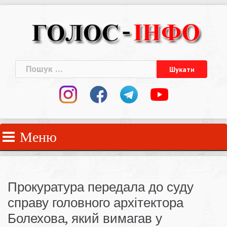
Skip
to
content
Пошук:
Меню
Прокуратура передала до суду
справу головного архітектора
Болехова, який вимагав у