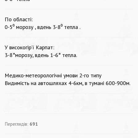
По області:
0-5⁰ морозу , вдень 3-8⁰ тепла .
У високогір’ї Карпат:
3-8°морозу, вдень 1-6° тепла.
Медико-метеорологічні умови 2-го типу
Видимість на автошляхах 4-6км, в тумані 600-900м.
Переглядів:
691