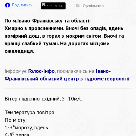
Поділитись
Суспільство
27.11.2024
По м.Івано-Франківську та області:
Хмарно з проясненнями. Вночі без опадів, вдень
помірний дощ, в горах з мокрим снігом. Вночі та
вранці слабкий туман. На дорогах місцями
ожеледиця.
Інформує
Голос-Інфо
, посилаючись на
Івано-
Франківський обласний центр з гідрометеорології
Вітер південно-східний,
5- 10м/с.
Температура повітря
По місту:
1-3°морозу, вдень
6-8⁰ тепла