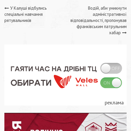
Навігація
У Калуші відбулись
Водій, аби уникнути
спеціальні навчання
адміністративної
записів
рятувальників
відповідальності, пропонував
франківським патрульним
хабар