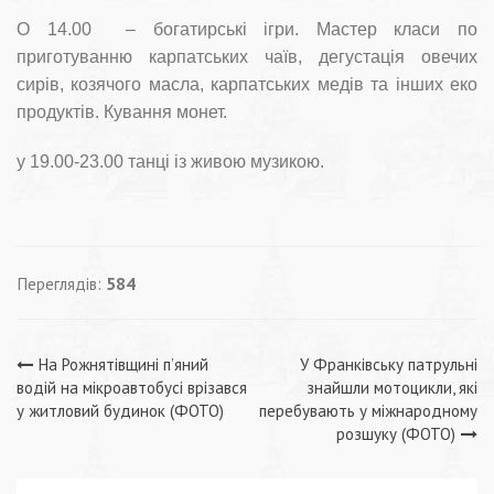
О 14.00 – богатирські ігри. Мастер класи по
приготуванню карпатських чаїв, дегустація овечих
сирів, козячого масла, карпатських медів та інших еко
продуктів. Кування монет.
у 19.00-23.00 танці із живою музикою.
Переглядів:
584
Навігація
На Рожнятівщині п’яний
У Франківську патрульні
водій на мікроавтобусі врізався
знайшли мотоцикли, які
записів
у житловий будинок (ФОТО)
перебувають у міжнародному
розшуку (ФОТО)