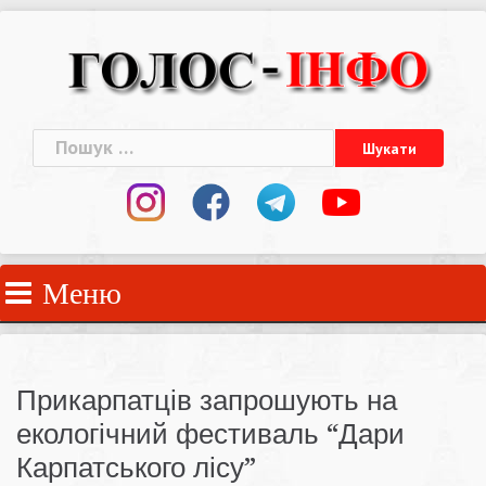
Skip
to
content
Пошук:
Меню
Прикарпатців запрошують на
екологічний фестиваль “Дари
Карпатського лісу”