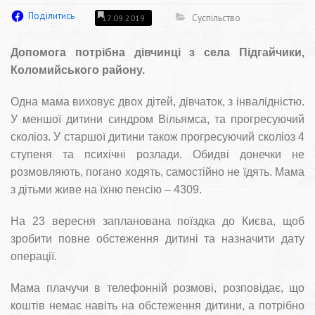
Поділитись
Суспільство
17.09.2019
Допомога потрібна дівчинці з села Підгайчики,
Коломийського району.
Одна мама виховує двох дітей, дівчаток, з інвалідністю.
У меншої дитини синдром Вільямса, та прогресуючий
сколіоз. У старшої дитини також прогресуючий сколіоз 4
ступеня та психічні розлади. Обидві донечки не
розмовляють, погано ходять, самостійно не їдять. Мама
з дітьми живе на їхню пенсію – 4309.
На 23 вересня запланована поїздка до Києва, щоб
зробити повне обстеження дитині та назначити дату
операції.
Мама плачучи в телефонній розмові, розповідає, що
коштів немає навіть на обстеження дитини, а потрібно