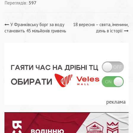
Переглядів:
597
Навігація
У Франківську борг за воду
18 вересня – свята, іменини,
становить 45 мільйонів гривень
день в історії
записів