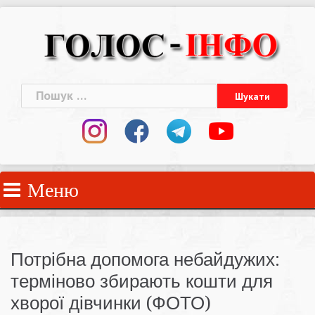
Skip
to
content
Пошук:
Меню
Потрібна допомога небайдужих:
терміново збирають кошти для
хворої дівчинки (ФОТО)