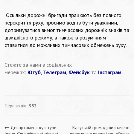
Оскільки дорожні бригади працюють без повного
перекриття руху, просимо водіїв бути уважними,
дотримуватися вимог тимчасових дорожніх знаків та
швидкісного режиму, а також із розумінням
ставитися до можливих тимчасових обмежень руху.
Стежте за нами в соціальних
мережах:
Ютуб
,
Телеграм
,
Фейсбук
та
Інстаграм
.
Переглядів:
353
Навігація
Департамент культури
Калуській громаді визначено
Івано-Франківської міської
переможця першої гри «Сокіл»