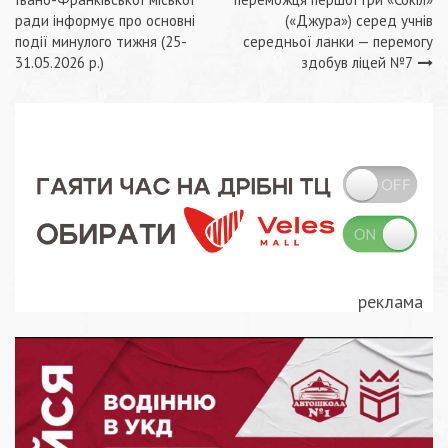
записів
ради інформує про основні
(«Джура») серед учнів
події минулого тижня (25-
середньої ланки — перемогу
31.05.2026 р.)
здобув ліцей №7