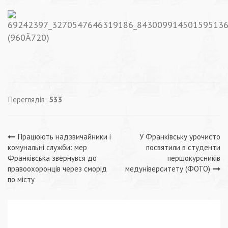
Переглядів:
533
Навігація
Працюють надзвичайники і
У Франківську урочисто
комунальні служби: мер
посвятили в студенти
записів
Франківська звернувся до
першокурсників
правоохоронців через сморід
медуніверситету (ФОТО)
по місту