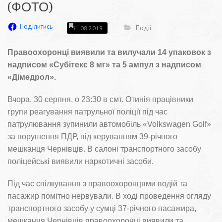
(ФОТО)
Поділитись
Події
31.08.2019
Правоохоронці виявили та вилучали 14 упаковок з
надписом «Субітекс 8 мг» та 5 ампул з надписом
«Дімедрол».
Вчора, 30 серпня, о 23:30 в смт. Отинія працівники
групи реагування патрульної поліції під час
патрулювання зупинили автомобіль «Volkswagen Golf»
за порушення ПДР, під керуванням 39-річного
мешканця Чернівців. В салоні транспортного засобу
поліцейські виявили наркотичні засоби.
Під час спілкування з правоохоронцями водій та
пасажир помітно нервували. В ході проведення огляду
транспортного засобу у сумці 37-річного пасажира,
мешканця Чернівців правоохоронці виявили та