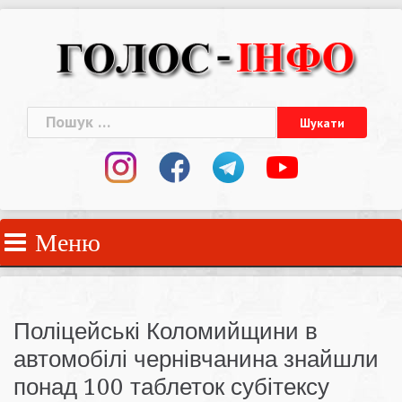
Skip
to
content
Пошук:
Меню
Поліцейські Коломийщини в
автомобілі чернівчанина знайшли
понад 100 таблеток субітексу