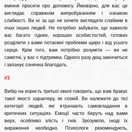
вміння просити про допомогу. Ймовірно, для вас це
виглядає справжнім випробуванням і ознакою
слабкості. Ви ні за що не хочете виглядати слабким в
очах інших людей. Не потрібно забувати, що навколо
вас багато гідних, хороших особистостей, готових
розділити з вами потаємні проблеми щиро і від усього
серця. Крім того, вам потрібно розуміти — ви не
самотні, у вас є підтримка. Одного разу дощ закінчиться
і запанує сонячна благодать.
#3
Вибір на користь третьої хвилі говорить, що вам бракує
такої якості характеру, як спокій. Ви належите до тієї
категорії людей, які втрачають самовладання в
критичних ситуаціях. Емоції часто беруть над вами
верх, особливо злість і гнів. Зрозуміло, іноді їх
вираження необхідно. Психологи рекомендують,