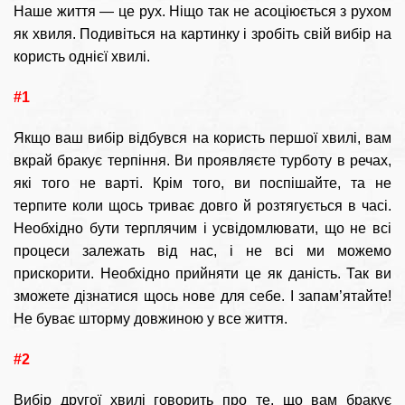
Наше життя — це рух. Ніщо так не асоціюється з рухом
як хвиля. Подивіться на картинку і зробіть свій вибір на
користь однієї хвилі.
#1
Якщо ваш вибір відбувся на користь першої хвилі, вам
вкрай бракує терпіння. Ви проявляєте турботу в речах,
які того не варті. Крім того, ви поспішайте, та не
терпите коли щось триває довго й розтягується в часі.
Необхідно бути терплячим і усвідомлювати, що не всі
процеси залежать від нас, і не всі ми можемо
прискорити. Необхідно прийняти це як даність. Так ви
зможете дізнатися щось нове для себе. І запам’ятайте!
Не буває шторму довжиною у все життя.
#2
Вибір другої хвилі говорить про те, що вам бракує