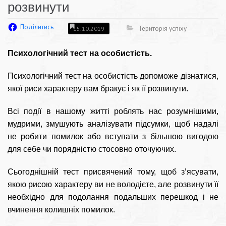
розвинути
Поділитись
Територія успіху
15.10.2019
Психологічний тест на особистість.
Психологічний тест на особистість допоможе дізнатися,
якої риси характеру вам бракує і як її розвинути.
Всі події в нашому житті роблять нас розумнішими,
мудрими, змушують аналізувати підсумки, щоб надалі
не робити помилок або вступати з більшою вигодою
для себе чи порядністю стосовно оточуючих.
Сьогоднішній тест присвячений тому, щоб з’ясувати,
якою рисою характеру ви не володієте, але розвинути її
необхідно для подолання подальших перешкод і не
вчинення колишніх помилок.