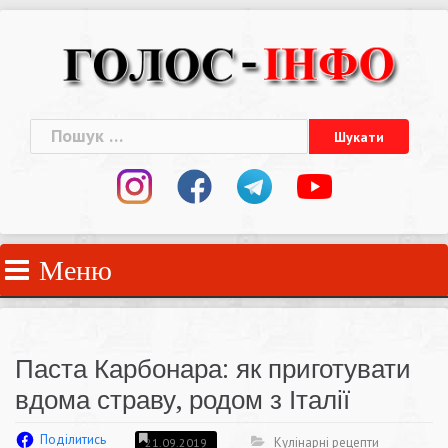
Skip
to
content
Пошук:
Меню
Паста Карбонара: як приготувати
вдома страву, родом з Італії
Поділитись
Кулінарні рецепти
21.09.2019