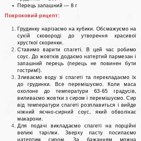
Перець запашний — 8 г
Покроковий рецепт:
Грудинку нарізаємо на кубики. Обсмажуємо на
сухій сковороді до утворення красивої
хрусткої скоринки.
Ставимо варити спагеті. В цей час робимо
соус. До жовтків додаємо натертий пармезан і
запашний перець (перець не повинен бути
гострим!).
Зливаємо воду зі спагеті та перекладаємо їх
до грудинки. Все перемішуємо. Коли маса
охолоне до температури 63-65 градусів,
виливаємо жовтки з сиром і перемішуємо. Сир
від температури спагеті розплавиться і вийде
ніжний яєчно-сирний соус, який обволікає
макарони.
Для подачі викладаємо спагеті на порційні
великі тарілки. Зверху пасту посипаємо
натертим сиром. За бажанням можна