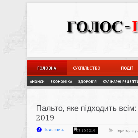
Skip
to
content
ГОЛОВНА
СУСПІЛЬСТВО
ПОДІЇ
АНОНСИ
ЕКОНОМІКА
ЗДОРОВ`Я
КУЛІНАРНІ РЕЦЕПТ
Пальто, яке підходить всім:
2019
Поділитись
Територія ус
03.10.2019