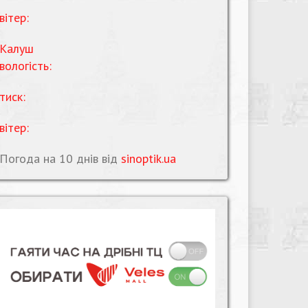
вітер:
Калуш
вологість:
тиск:
вітер:
Погода на 10 днів від
sinoptik.ua