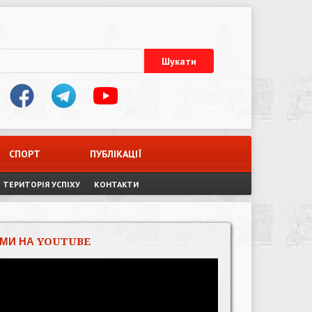
СПОРТ
ПУБЛІКАЦІЇ
ТЕРИТОРІЯ УСПІХУ
КОНТАКТИ
МИ НА YOUTUBE
Відеопрогравач