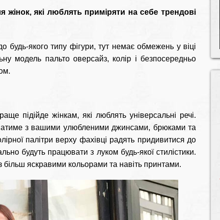
 жінок, які люблять приміряти на себе трендові
 будь-якого типу фігури, тут немає обмежень у віці
ьну модель пальто оверсайз, колір і безпосередньо
ом.
аще підійде жінкам, які люблять універсальні речі.
атиме з вашими улюбленими джинсами, брюками та
олірної палітри верху фахівці радять придивитися до
ально будуть працювати з луком будь-якої стилістики.
з більш яскравими кольорами та навіть принтами.