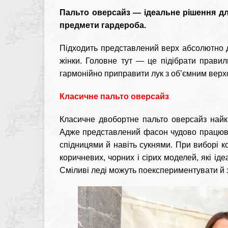
Пальто оверсайз — ідеальне рішення для
предмети гардероба.
Підходить представлений верх абсолютно до
жінки. Головне тут — це підібрати правил
гармонійно приправити лук з об’ємним верх
Класичне пальто оверсайз
Класичне двобортне пальто оверсайз найкр
Адже представлений фасон чудово працюв
спідницями й навіть сукнями. При виборі к
коричневих, чорних і сірих моделей, які іде
Сміливі леді можуть поекспериментувати й 