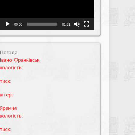
00:00
01:51
Погода
Івано-Франківськ
вологість:
тиск:
вітер:
Яремче
вологість:
тиск: