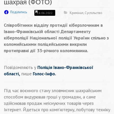
шахрая (ФОТО)
Поділитись
Кримінал
,
Суспільство
24.06.2022
Співробітники відділу протидії кіберзлочинам в
Івано-Франківській області Департаменту
кіберполіції Національної поліції України спільно з
коломийськими поліцейськими викрили
протиправні дії 33-річного коломиянина.
Повідомляють у
Поліція Івано-Франківської
області,
пише
Голос-Інфо.
Під час воєнного стану зловмисник шахрайським
способом видурював гроші у громадян, а саме
здійснював продаж неіснуючих товарів через
Інтернет. Йдеться про комп’ютерну, побутову техніку