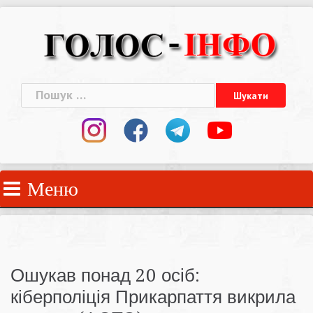
Skip
to
content
Пошук:
Меню
Ошукав понад 20 осіб:
кіберполіція Прикарпаття викрила