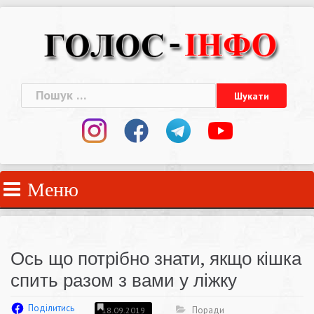
Skip
to
content
Пошук:
Меню
Ось що потрібно знати, якщо кішка
спить разом з вами у ліжку
Поділитись
Поради
18.09.2019