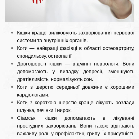
Кішки краще виліковують захворювання нервової
системи та внутрішніх органів.
Коти — найкращі фахівці в області остеоартриту,
спондильозу, остеопатії.
Довгошерсті кішки — відмінні неврологи. Вони
допомагають у випадку депресії, зменшують
дратівливість, нормалізують сон.
Коти з шерстю середньої довжини є хорошими
кардіологами.
Коти з короткою шерстю краще лікують розлади
шлунка, печінки і нирок.
Сіамські кішки допомагають в лікуванні
простудних захворювань. Вони також відіграють
важливу роль у профілактиці грипу. Їх присутність