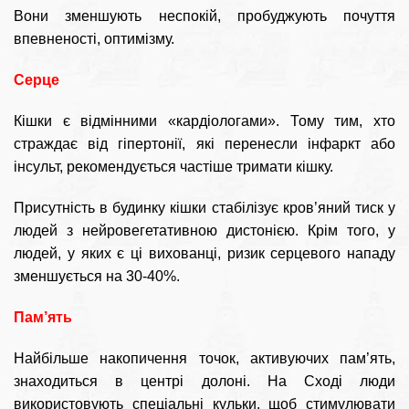
Вони зменшують неспокій, пробуджують почуття
впевненості, оптимізму.
Серце
Кішки є відмінними «кардіологами». Тому тим, хто
страждає від гіпертонії, які перенесли інфаркт або
інсульт, рекомендується частіше тримати кішку.
Присутність в будинку кішки стабілізує кров’яний тиск у
людей з нейровегетативною дистонією. Крім того, у
людей, у яких є ці вихованці, ризик серцевого нападу
зменшується на 30-40%.
Пам’ять
Найбільше накопичення точок, активуючих пам’ять,
знаходиться в центрі долоні. На Сході люди
використовують спеціальні кульки, щоб стимулювати