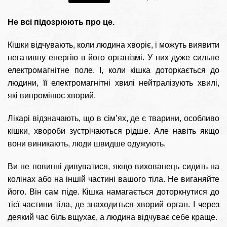
Не всі підозрюють про це.
Кішки відчувають, коли людина хворіє, і можуть виявити
негативну енергію в його організмі. У них дуже сильне
електромагнітне поле. І, коли кішка доторкається до
людини, її електромагнітні хвилі нейтралізують хвилі,
які випромінює хворий.
Лікарі відзначають, що в сім’ях, де є тварини, особливо
кішки, хвороби зустрічаються рідше. Але навіть якщо
вони виникають, люди швидше одужують.
Ви не повинні дивуватися, якщо вихованець сидить на
колінах або на іншій частині вашого тіла. Не виганяйте
його. Він сам піде. Кішка намагається доторкнутися до
тієї частини тіла, де знаходиться хворий орган. І через
деякий час біль вщухає, а людина відчуває себе краще.