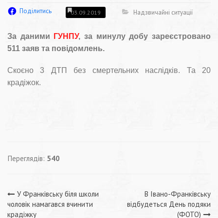
Поділитись
Надзвичайні ситуації
03.09.2019
За даними
ГУНПУ
, за минулу добу зареєстровано
511 заяв та повідомлень.
Скоєно 3 ДТП без смертельних наслідків. Та 20
крадіжок.
Переглядів:
540
Навігація
У Франківську біля школи
В Івано-Франківську
чоловік намагався вчинити
відбудеться День подяки
крадіжку
(ФОТО)