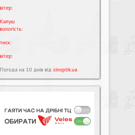
вітер:
Калуш
вологість:
тиск:
вітер:
Погода на 10 днів від
sinoptik.ua