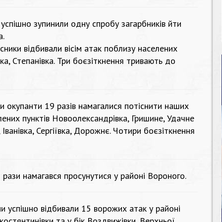
успішно зупинили одну спробу загарбників йти
а.
сники відбивали вісім атак поблизу населених
вка, Степанівка. Три боєзіткнення тривають до
 окупанти 19 разів намагалися потіснити наших
елених пунктів Новоолександрівка, Гришине, Удачне
, Іванівка, Сергіївка, Дорожнє. Чотири боєзіткнення
 рази намагався просунутися у районі Вороного.
и успішно відбивали 15 ворожих атак у районі
костянтинівки та у бік Воздвижівки, Верхньої