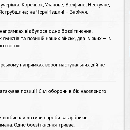
учерівка, Кореньок, Уланове, Волфине, Нескучне,
 Яструбщина; на Чернігівщині – Заріччя.
напрямках відбулося одне боєзіткнення,
пунктів та позицій наших військ, два із яких – із
го вогню.
ському напрямках ворог наступальних дій не
атакував позиції Сил оборони в бік населеного
и відбивали чотири спроби загарбників
имана. Одне боєзіткнення триває.