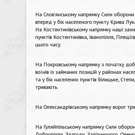
На Слов’янському напрямку Сили оборони 
вперед у бік населеного пункту Крива Лук
На Костянтинівському напрямку наші захи
пунктів Костянтинівка, Іванопілля, Плещії
цього часу.
На Покровському напрямку з початку доби
воїнів із займаних позицій у районах нас
та у бік населених пунктів Білицьке, Степи
тривають.
На Олександрівському напрямку ворог три
На Гуляйпільському напрямку Сили оборон
Добропілля, Злагоди, Залізничного, Олено