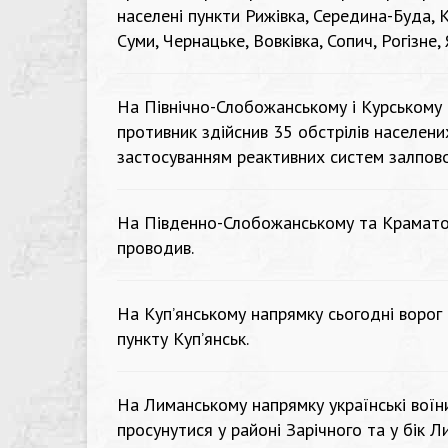
населені пункти Рижівка, Середина-Буда, К
Суми, Чернацьке, Вовківка, Сопич, Рогізне,
На Північно-Слобожанському і Курському 
противник здійснив 35 обстрілів населених 
застосуванням реактивних систем залпово
На Південно-Слобожанському та Краматор
проводив.
На Куп’янському напрямку сьогодні ворог 
пункту Куп’янськ.
На Лиманському напрямку українські воїн
просунутися у районі Зарічного та у бік Л