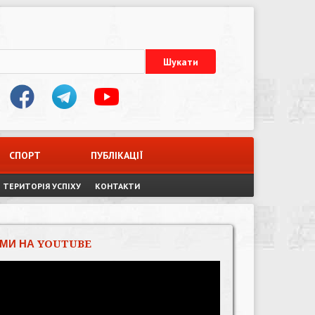
СПОРТ
ПУБЛІКАЦІЇ
ТЕРИТОРІЯ УСПІХУ
КОНТАКТИ
МИ НА YOUTUBE
Відеопрогравач