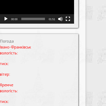
00:00
01:51
Погода
Івано-Франківськ
вологість:
тиск:
вітер:
Яремче
вологість:
тиск: