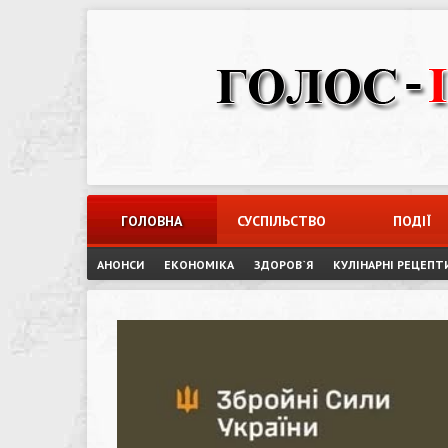
Skip
to
content
ГОЛОВНА
СУСПІЛЬСТВО
ПОДІЇ
АНОНСИ
ЕКОНОМІКА
ЗДОРОВ`Я
КУЛІНАРНІ РЕЦЕПТ