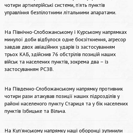
чотири артилерійські системи, п’ять пунктів
управління безпілотними літальними апаратами.
На Північно-Слобожанському і Курському напрямках
минулої доби відбулося одне боєзіткнення, агресор
завдав двох авіаційних ударів із застосуванням
трьох КАБ, здійснив 76 обстрілів позицій наших
військ та населених пунктів, зокрема два – із
застосуванням РСЗВ.
На Південно-Слобожанському напрямку противник
чотири рази атакував позиції наших підрозділів у
районі населеного пункту Стариця та у бік населених
пунктів Ізбицьке та Вільча.
На Куп’янському напрямку наші оборонці зупинили