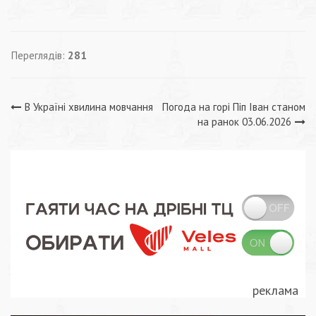
Переглядів:
281
Навігація
В Україні хвилина мовчання
Погода на горі Піп Іван станом
на ранок 03.06.2026
записів