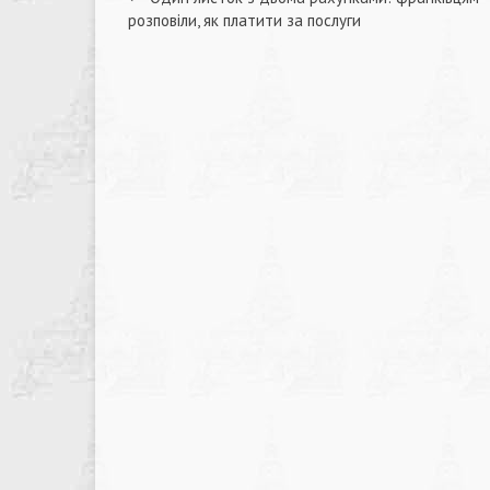
Навігація
розповіли, як платити за послуги
записів