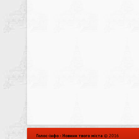
Голос-інфо - Новини твого міста
© 2016