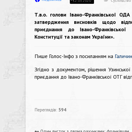
Суспільство
12.03.2020
Т.в.о. голови Івано-Франківської ОД
затвердження висновків щодо відпо
приєднання до Івано-Франківської 
Конституції та законам України».
Пише Голос-Інфо з посиланням на
Галичин
Згідно з документом, рішення Узинської
приєдання до Івано-Франківської ОТГ від
Переглядів:
594
Один листок з двома рахунками: франківцям