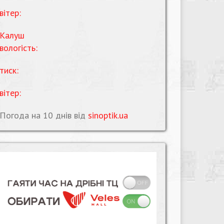
вітер:
Калуш
вологість:
тиск:
вітер:
Погода на 10 днів від
sinoptik.ua