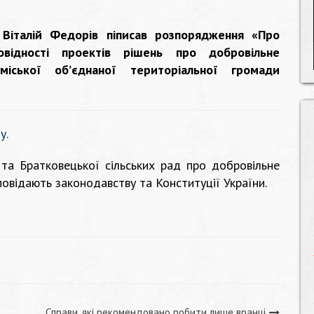
А Віталій Федорів піписав розпорядження «Про
відності проектів рішень про добровільне
міської об’єднаної територіальної громади
у.
 та Братковецької сільських рад про добровільне
повідають законодавству та Конституції України.
Справи, які рекомендовано робити лише вранці