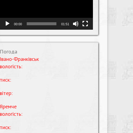
00:00
01:51
Погода
Івано-Франківськ
вологість:
тиск:
вітер:
Яремче
вологість:
тиск: