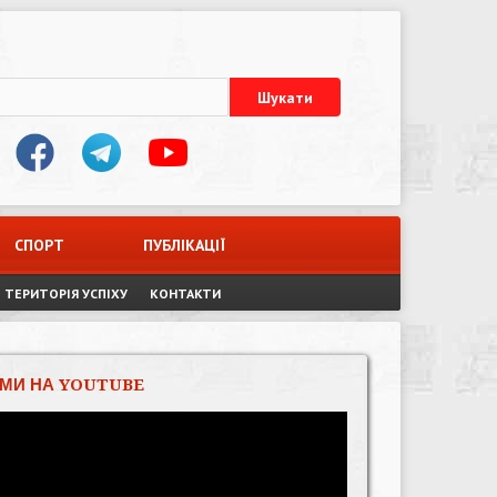
СПОРТ
ПУБЛІКАЦІЇ
ТЕРИТОРІЯ УСПІХУ
КОНТАКТИ
МИ НА YOUTUBE
Відеопрогравач